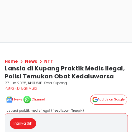
Home
News
NTT
Lansia di Kupang Praktik Medis Ilegal,
Polisi Temukan Obat Kedaluwarsa
27 Jun 2025, 14:01 WIB
Kota Kupang
Putra F.D. Bali Mula
News
Channel
Add Us on Google
Ilustrasi praktik medis ilegal (freepik.com/freepik)
Intinya Sih