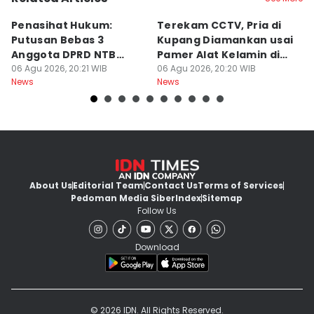
Penasihat Hukum:
Terekam CCTV, Pria di
K
Putusan Bebas 3
Kupang Diamankan usai
B
Anggota DPRD NTB
Pamer Alat Kelamin di
A
Bersifat Final
06 Agu 2026, 20:21 WIB
Kios
06 Agu 2026, 20:20 WIB
06
News
News
Ne
About Us
Editorial Team
Contact Us
Terms of Services
Pedoman Media Siber
Index
Sitemap
Follow Us
Download
© 2026 IDN. All Rights Reserved.