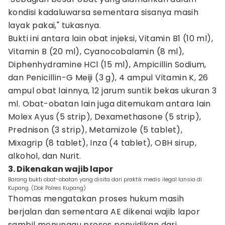
kondisi kadaluwarsa sementara sisanya masih
layak pakai," tukasnya.
Bukti ini antara lain obat injeksi, Vitamin B1 (10 ml),
Vitamin B (20 ml), Cyanocobalamin (8 ml),
Diphenhydramine HCl (15 ml), Ampicillin Sodium,
dan Penicillin-G Meiji (3 g), 4 ampul Vitamin K, 26
ampul obat lainnya, 12 jarum suntik bekas ukuran 3
ml. Obat-obatan lain juga ditemukam antara lain
Molex Ayus (5 strip), Dexamethasone (5 strip),
Prednison (3 strip), Metamizole (5 tablet),
Mixagrip (8 tablet), Inza (4 tablet), OBH sirup,
alkohol, dan Nurit.
3. Dikenakan wajib lapor
Barang bukti obat-obatan yang disita dari praktik medis ilegal lansia di
Kupang. (Dok Polres Kupang)
Thomas mengatakan proses hukum masih
berjalan dan sementara AE dikenai wajib lapor
sambil menunggu proses penyidikan dari