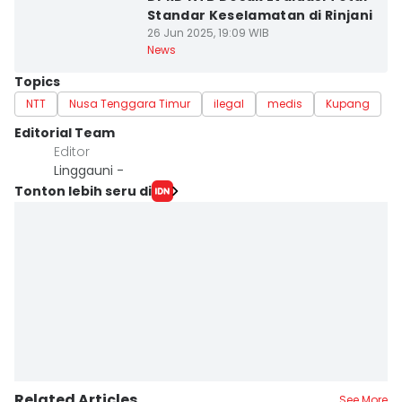
Standar Keselamatan di Rinjani
26 Jun 2025, 19:09 WIB
News
Topics
NTT
Nusa Tenggara Timur
ilegal
medis
Kupang
Editorial Team
Editor
Linggauni -
Tonton lebih seru di
Related Articles
See More