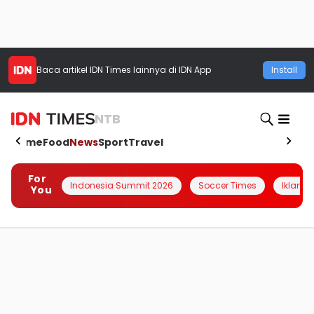
Baca artikel
IDN Times
lainnya di IDN App
Install
NTB
Home
Food
News
Sport
Travel
For
Indonesia Summit 2026
Soccer Times
Iklanin 
You