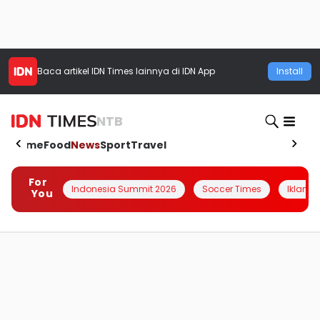
Baca artikel
IDN Times
lainnya di IDN App
Install
NTB
Home
Food
News
Sport
Travel
For
Indonesia Summit 2026
Soccer Times
Iklanin 
You