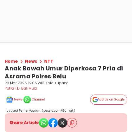
Home
News
NTT
Anak Bawah Umur Diperkosa 7 Pria di
Asrama Polres Belu
23 Mar 2025, 12:05 WIB
Kota Kupang
Putra F.D. Bali Mula
News
Channel
Add Us on Google
Ilustrasi Pemerkosaan. (pexels.com/Gül Işık)
Share Article