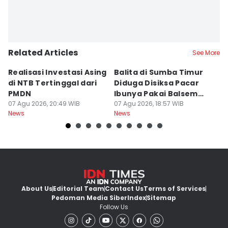
Related Articles
See More
Realisasi Investasi Asing
Balita di Sumba Timur
P
di NTB Tertinggal dari
Diduga Disiksa Pacar
B
PMDN
Ibunya Pakai Balsem
T
07 Agu 2026, 20:49 WIB
dan Cabai
07 Agu 2026, 18:57 WIB
Mi
07
News
News
Ne
About Us
Editorial Team
Contact Us
Terms of Services
Pedoman Media Siber
Index
Sitemap
Follow Us