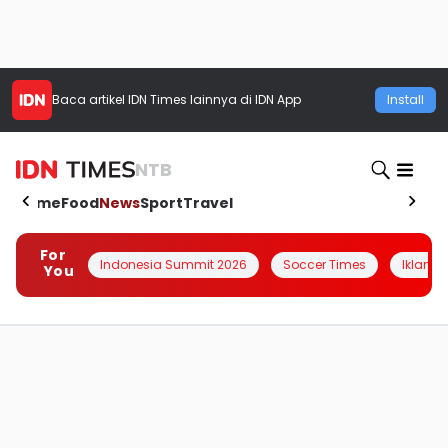
Baca artikel
IDN Times
lainnya di IDN App
Install
NTB
Home
Food
News
Sport
Travel
For
Indonesia Summit 2026
Soccer Times
Iklanin 
You