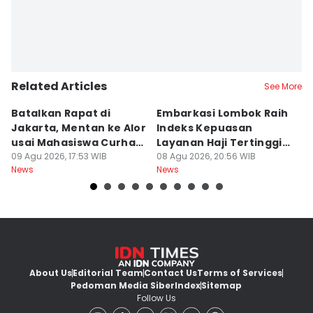
Related Articles
See More
Batalkan Rapat di
Embarkasi Lombok Raih
9
Jakarta, Mentan ke Alor
Indeks Kepuasan
P
usai Mahasiswa Curhat
Layanan Haji Tertinggi
H
Beras Mahal
09 Agu 2026, 17:53 WIB
Nasional
08 Agu 2026, 20:56 WIB
B
08
News
News
Ne
J
About Us
Editorial Team
Contact Us
Terms of Services
Pedoman Media Siber
Index
Sitemap
Follow Us