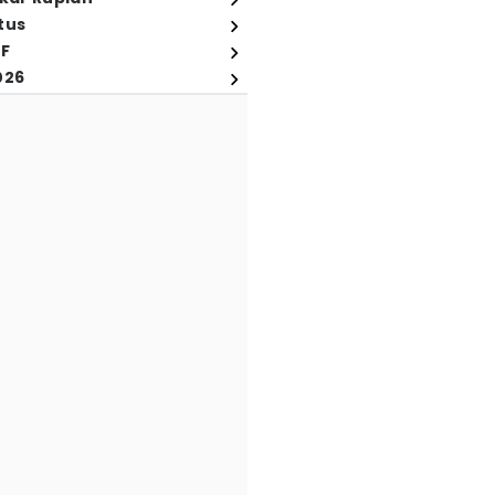
tus
FF
026