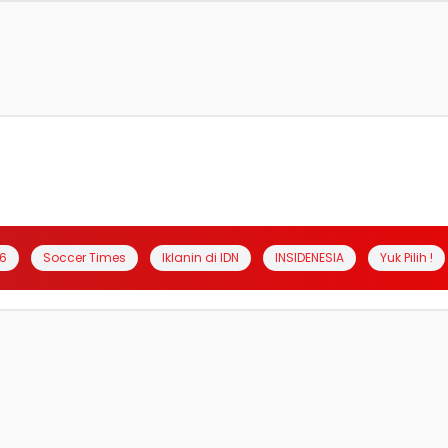
6
Soccer Times
Iklanin di IDN
INSIDENESIA
Yuk Pilih !