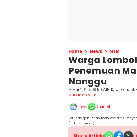
Home
News
NTB
Warga Lombok
Penemuan Maya
Nanggu
13 Mar 2025, 09:50 WIB
Kab. Lombok 
Muhammad Nasir
News
Channel
Petugas gabungan mengevakuasi mayat ta
(dok. Istimewa)
Share Article