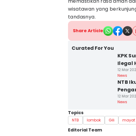
memastikan rasa aman da
wisatawan yang berkunjung 
tandasnya.
Share Article
Curated For You
KPK Su
Ilegal
12 Mar 202
News
NTB Ik
Penga
12 Mar 202
News
Topics
NTB
lombok
Gili
mayat
Editorial Team