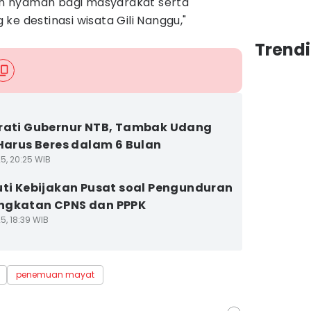
n nyaman bagi masyarakat serta
ke destinasi wisata Gili Nanggu,"
Trend
rati Gubernur NTB, Tambak Udang
 Harus Beres dalam 6 Bulan
5, 20:25 WIB
uti Kebijakan Pusat soal Pengunduran
ngkatan CPNS dan PPPK
5, 18:39 WIB
penemuan mayat