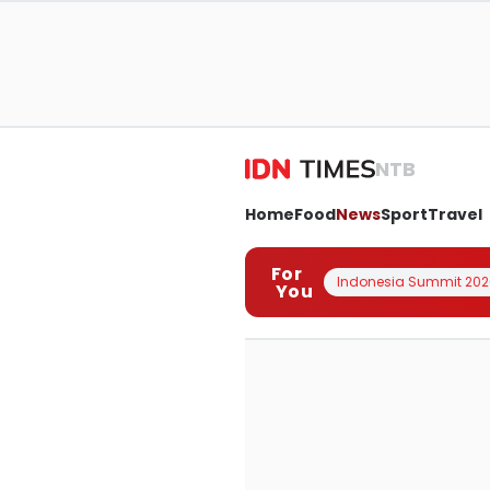
NTB
Home
Food
News
Sport
Travel
For
Indonesia Summit 202
You