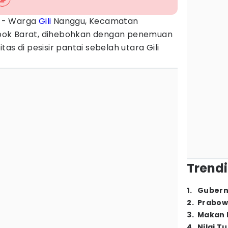
- Warga
Gili
Nanggu, Kecamatan
bok Barat, dihebohkan dengan penemuan
tas di pesisir pantai sebelah utara Gili
Trendi
1
.
Gubern
2
.
Prabow
3
.
Makan B
4
.
Nilai T