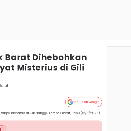
 Barat Dihebohkan
t Misterius di Gili
Barat
Add Us on Google
npa identitas di Gili Nanggu Lombok Barat, Rabu (12/3/2025).