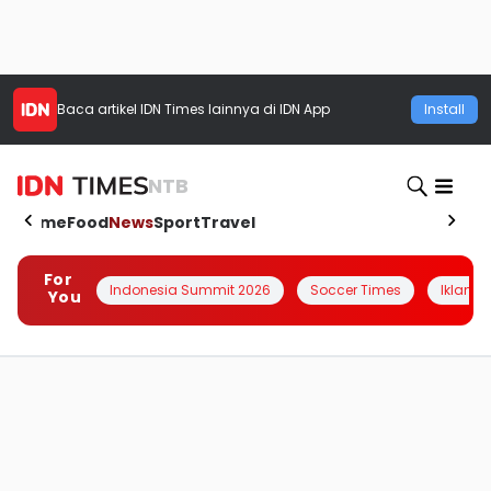
Baca artikel
IDN Times
lainnya di IDN App
Install
NTB
Home
Food
News
Sport
Travel
For
Indonesia Summit 2026
Soccer Times
Iklanin 
You