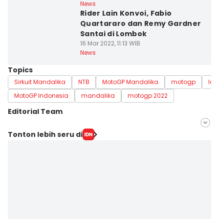
News
Rider Lain Konvoi, Fabio
Quartararo dan Remy Gardner
Santai di Lombok
16 Mar 2022, 11:13 WIB
News
Topics
Sirkuit Mandalika
NTB
MotoGP Mandalika
motogp
lo
MotoGP Indonesia
mandalika
motogp 2022
Editorial Team
Editor
Tonton lebih seru di
Ahmad Viqi
Editor
Linggauni -