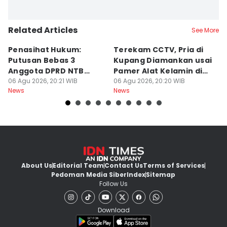
Related Articles
See More
Penasihat Hukum:
Terekam CCTV, Pria di
K
Putusan Bebas 3
Kupang Diamankan usai
B
Anggota DPRD NTB
Pamer Alat Kelamin di
A
Bersifat Final
06 Agu 2026, 20:21 WIB
Kios
06 Agu 2026, 20:20 WIB
06
News
News
Ne
About Us
Editorial Team
Contact Us
Terms of Services
Pedoman Media Siber
Index
Sitemap
Follow Us
Download