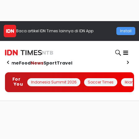
Baca artikel
IDN Times
lainnya di IDN App
Install
NTB
Home
Food
News
Sport
Travel
For
Indonesia Summit 2026
Soccer Times
Iklanin 
You