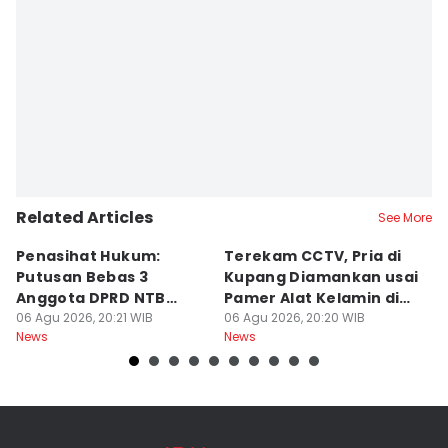
Related Articles
See More
Penasihat Hukum:
Terekam CCTV, Pria di
K
Putusan Bebas 3
Kupang Diamankan usai
B
Anggota DPRD NTB
Pamer Alat Kelamin di
A
Bersifat Final
06 Agu 2026, 20:21 WIB
Kios
06 Agu 2026, 20:20 WIB
06
News
News
Ne