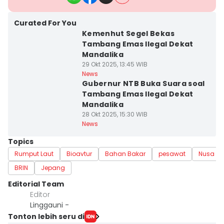
Curated For You
Kemenhut Segel Bekas
Tambang Emas Ilegal Dekat
Mandalika
29 Okt 2025, 13:45 WIB
News
Gubernur NTB Buka Suara soal
Tambang Emas Ilegal Dekat
Mandalika
28 Okt 2025, 15:30 WIB
News
Topics
Rumput Laut
Bioavtur
Bahan Bakar
pesawat
Nusa Te
BRIN
Jepang
Editorial Team
Editor
Linggauni -
Tonton lebih seru di