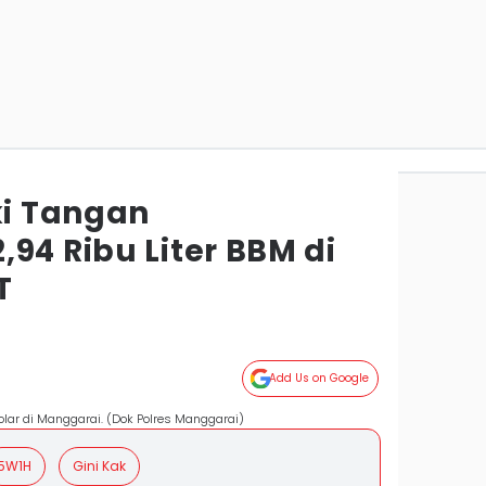
ki Tangan
94 Ribu Liter BBM di
T
Add Us on Google
lar di Manggarai. (Dok Polres Manggarai)
5W1H
Gini Kak