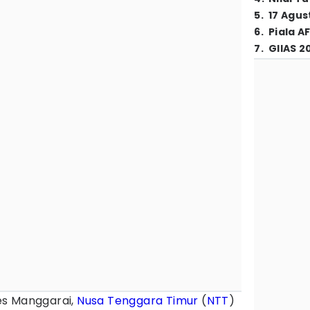
5
.
17 Agus
6
.
Piala A
7
.
GIIAS 2
es Manggarai,
Nusa Tenggara Timur
(
NTT
)