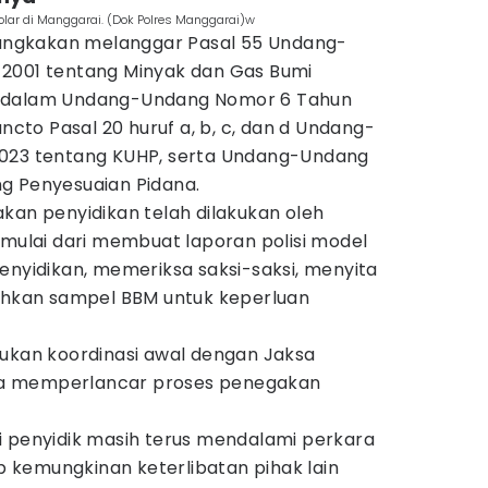
lar di Manggarai. (Dok Polres Manggarai)w
isangkakan melanggar Pasal 55 Undang-
 2001 tentang Minyak dan Gas Bumi
h dalam Undang-Undang Nomor 6 Tahun
uncto Pasal 20 huruf a, b, c, dan d Undang-
2023 tentang KUHP, serta Undang-Undang
g Penyesuaian Pidana.
kan penyidikan telah dilakukan oleh
 mulai dari membuat laporan polisi model
enyidikan, memeriksa saksi-saksi, menyita
sihkan sampel BBM untuk keperluan
kukan koordinasi awal dengan Jaksa
a memperlancar proses penegakan
i penyidik masih terus mendalami perkara
kemungkinan keterlibatan pihak lain