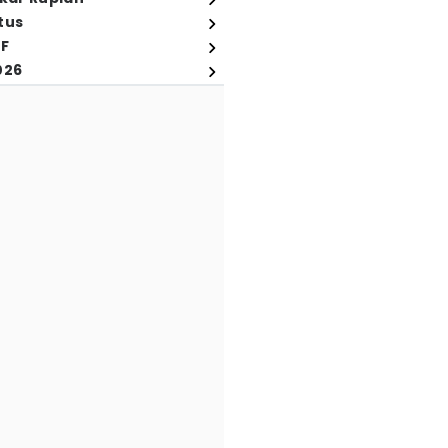
tus
FF
026