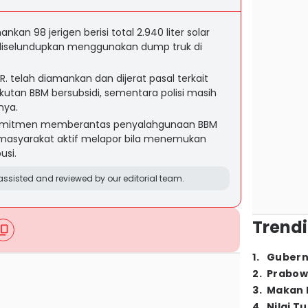
an 98 jerigen berisi total 2.940 liter solar
 diselundupkan menggunakan dump truk di
.R. telah diamankan dan dijerat pasal terkait
tan BBM bersubsidi, sementara polisi masih
nya.
omitmen memberantas penyalahgunaan BBM
masyarakat aktif melapor bila menemukan
usi.
ssisted and reviewed by our editorial team.
Trendi
1
.
Gubern
2
.
Prabow
3
.
Makan B
4
.
Nilai T