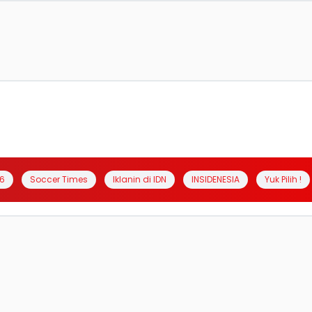
6
Soccer Times
Iklanin di IDN
INSIDENESIA
Yuk Pilih !