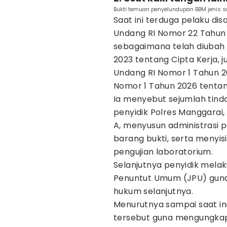
Bukti temuan penyelundupan BBM jenis so
Saat ini terduga pelaku d
Undang RI Nomor 22 Tahun
sebagaimana telah diuba
2023 tentang Cipta Kerja, j
Undang RI Nomor 1 Tahun 
Nomor 1 Tahun 2026 tentan
Ia menyebut sejumlah tinda
penyidik Polres Manggarai,
A, menyusun administrasi p
barang bukti, serta menyi
pengujian laboratorium.
Selanjutnya penyidik mela
Penuntut Umum (JPU) gun
hukum selanjutnya.
Menurutnya sampai saat in
tersebut guna mengungkap 