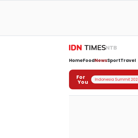
NTB
Home
Food
News
Sport
Travel
For
Indonesia Summit 202
You