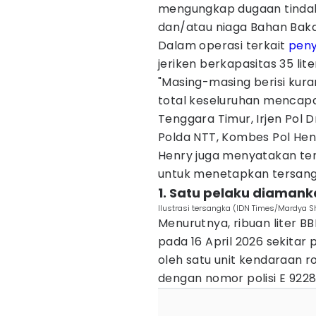
mengungkap dugaan tinda
dan/atau niaga Bahan Baka
Dalam operasi terkait
pen
jeriken berkapasitas 35 lite
"Masing-masing berisi kuran
total keseluruhan mencapai 
Tenggara Timur, Irjen Pol 
Polda NTT, Kombes Pol Henr
Henry juga menyatakan ter
untuk menetapkan tersangk
1. Satu pelaku diaman
Ilustrasi tersangka (IDN Times/Mardya S
Menurutnya, ribuan liter BB
pada 16 April 2026 sekitar 
oleh satu unit kendaraan 
dengan nomor polisi E 9228