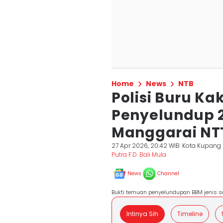
Home
News
NTB
Polisi Buru Ka
Penyelundup 2,
Manggarai NT
27 Apr 2026, 20:42 WIB
Kota Kupang
Putra F.D. Bali Mula
News
Channel
Bukti temuan penyelundupan BBM jenis so
Intinya Sih
Timeline