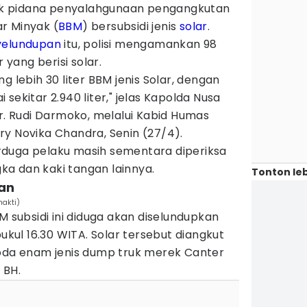
k pidana penyalahgunaan pengangkutan
r Minyak (
BBM
) bersubsidi jenis
solar
.
yelundupan
itu, polisi mengamankan 98
r yang berisi solar.
g lebih 30 liter BBM jenis Solar, dengan
sekitar 2.940 liter," jelas Kapolda Nusa
Dr. Rudi Darmoko, melalui Kabid Humas
y Novika Chandra, Senin (27/4).
duga pelaku masih sementara diperiksa
a dan kaki tangan lainnya.
Tonton leb
kan
hakti)
M subsidi ini diduga akan diselundupkan
pukul 16.30 WITA. Solar tersebut diangkut
roda enam jenis dump truk merek Canter
 BH.