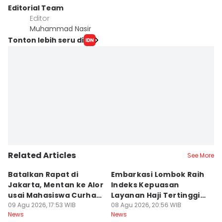
Editorial Team
Editor
Muhammad Nasir
Tonton lebih seru di
Related Articles
See More
Batalkan Rapat di
Embarkasi Lombok Raih
9
Jakarta, Mentan ke Alor
Indeks Kepuasan
P
usai Mahasiswa Curhat
Layanan Haji Tertinggi
H
Beras Mahal
09 Agu 2026, 17:53 WIB
Nasional
08 Agu 2026, 20:56 WIB
B
08
News
News
Ne
J