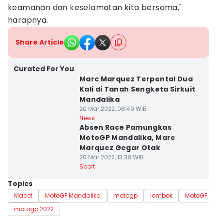
keamanan dan keselamatan kita bersama,"
harapnya.
Share Article
Curated For You
Marc Marquez Terpental Dua
Kali di Tanah Sengketa Sirkuit
Mandalika
20 Mar 2022, 08:49 WIB
News
Absen Race Pamungkas
MotoGP Mandalika, Marc
Marquez Gegar Otak
20 Mar 2022, 13:38 WIB
Sport
Topics
Macet
MotoGP Mandalika
motogp
lombok
MotoGP In
motogp 2022