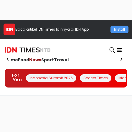
Baca artikel
IDN Times
lainnya di IDN App
Install
NTB
Home
Food
News
Sport
Travel
For
Indonesia Summit 2026
Soccer Times
Iklanin 
You