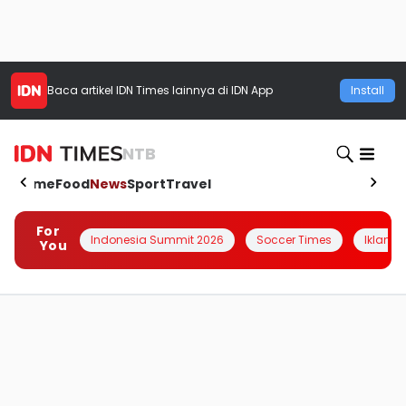
Baca artikel
IDN Times
lainnya di IDN App
Install
NTB
Home
Food
News
Sport
Travel
For
Indonesia Summit 2026
Soccer Times
Iklanin 
You