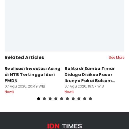
Editor
Sri Gunawan Wibisono
Related Articles
See More
Realisasi Investasi Asing
Balita di Sumba Timur
P
di NTB Tertinggal dari
Diduga Disiksa Pacar
B
PMDN
Ibunya Pakai Balsem
T
07 Agu 2026, 20:49 WIB
dan Cabai
07 Agu 2026, 18:57 WIB
Mi
07
News
News
Ne