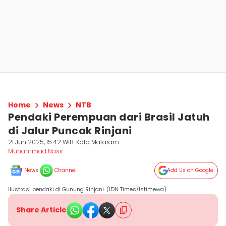
Home
News
NTB
Pendaki Perempuan dari Brasil Jatuh
di Jalur Puncak Rinjani
21 Jun 2025, 15:42 WIB
Kota Mataram
Muhammad Nasir
News
Channel
Add Us on Google
Ilustrasi pendaki di Gunung Rinjani. (IDN Times/Istimewa)
Share Article