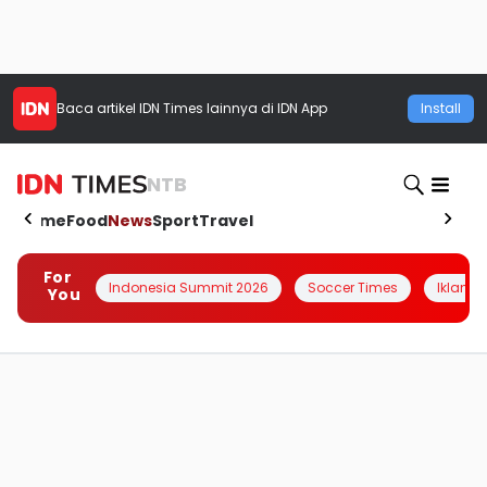
Baca artikel
IDN Times
lainnya di IDN App
Install
NTB
Home
Food
News
Sport
Travel
For
Indonesia Summit 2026
Soccer Times
Iklanin 
You