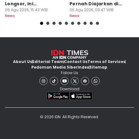
Longsor, Ini
Pernah Diajarkan di
P
Penyebabnya!
06 Agu 2026, 15:43 WIB
Sekolah
06 Agu 2026, 09:47 WIB
A
06
News
News
Ne
About Us
Editorial Team
Contact Us
Terms of Services
Pedoman Media Siber
Index
Sitemap
Follow Us
Download
© 2026 IDN. All Rights Reserved.