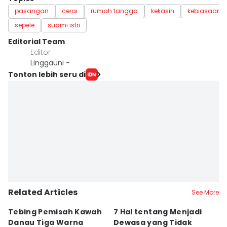
pasangan
cerai
rumah tangga
kekasih
kebiasaan
sepele
suami istri
Editorial Team
Editor
Linggauni -
Tonton lebih seru di
Related Articles
See More
Tebing Pemisah Kawah
7 Hal tentang Menjadi
5
Danau Tiga Warna
Dewasa yang Tidak
M