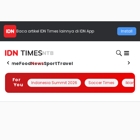
Baca artikel
IDN Times
lainnya di IDN App
Install
NTB
Home
Food
News
Sport
Travel
For
Indonesia Summit 2026
Soccer Times
Iklanin 
You