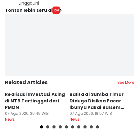
Linggauni -
Tonton lebih seru di
Related Articles
See More
Realisasi Investasi Asing
Balita di Sumba Timur
P
di NTB Tertinggal dari
Diduga Disiksa Pacar
B
PMDN
Ibunya Pakai Balsem
T
07 Agu 2026, 20:49 WIB
dan Cabai
07 Agu 2026, 18:57 WIB
Mi
07
News
News
Ne