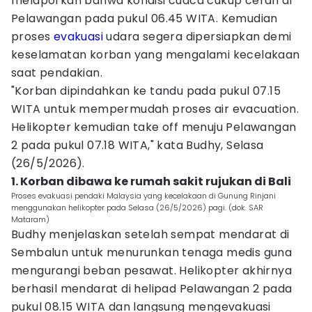
melaporkan bahwa kondisi cuaca cukup cerah di
Pelawangan pada pukul 06.45 WITA. Kemudian
proses
evakuasi
udara segera dipersiapkan demi
keselamatan korban yang mengalami kecelakaan
saat pendakian.
"Korban dipindahkan ke tandu pada pukul 07.15
WITA untuk mempermudah proses air evacuation.
Helikopter kemudian take off menuju Pelawangan
2 pada pukul 07.18 WITA," kata Budhy, Selasa
(26/5/2026).
1. Korban dibawa ke rumah sakit rujukan di Bali
Proses evakuasi pendaki Malaysia yang kecelakaan di Gunung Rinjani
menggunakan helikopter pada Selasa (26/5/2026) pagi. (dok. SAR
Mataram)
Budhy menjelaskan setelah sempat mendarat di
Sembalun untuk menurunkan tenaga medis guna
mengurangi beban pesawat. Helikopter akhirnya
berhasil mendarat di helipad Pelawangan 2 pada
pukul 08.15 WITA dan langsung mengevakuasi