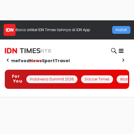
Baca artikel
IDN Times
lainnya di IDN App
Install
NTB
Home
Food
News
Sport
Travel
For
Indonesia Summit 2026
Soccer Times
Iklanin 
You