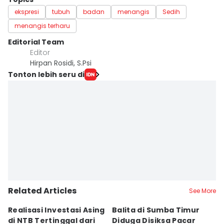
ekspresi
tubuh
badan
menangis
Sedih
menangis terharu
Editorial Team
Editor
Hirpan Rosidi, S.Psi
Tonton lebih seru di
Related Articles
See More
Realisasi Investasi Asing
Balita di Sumba Timur
P
di NTB Tertinggal dari
Diduga Disiksa Pacar
B