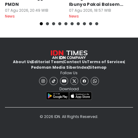
PMDN
Ibunya Pakai Balsem
T
07 Agu 2026, 20:49 WIB
dan Cabai
07 Agu 2026, 18:57 WIB
Mi
07
News
News
Ne
About Us
Editorial Team
Contact Us
Terms of Services
Pedoman Media Siber
Index
Sitemap
Follow Us
Download
© 2026 IDN. All Rights Reserved.