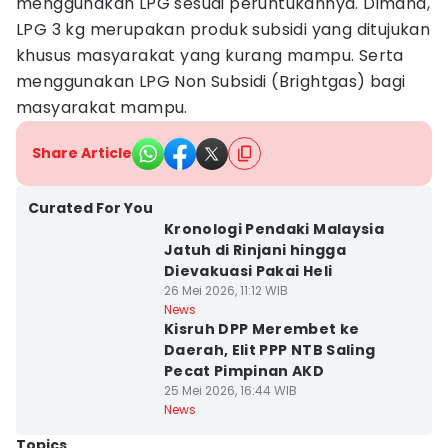
menggunakan LPG sesuai peruntukannya. Dimana,
LPG 3 kg merupakan produk subsidi yang ditujukan
khusus masyarakat yang kurang mampu. Serta
menggunakan LPG Non Subsidi (Brightgas) bagi
masyarakat mampu.
Share Article
Curated For You
Kronologi Pendaki Malaysia
Jatuh di Rinjani hingga
Dievakuasi Pakai Heli
26 Mei 2026, 11:12 WIB
News
Kisruh DPP Merembet ke
Daerah, Elit PPP NTB Saling
Pecat Pimpinan AKD
25 Mei 2026, 16:44 WIB
News
Topics