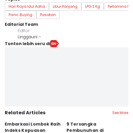
Hari Raya Idul Adha
Libur Panjang
LPG 3 Kg
Pertamina Pa
Panic Buying
Pasokan
Editorial Team
Editor
Linggauni -
Tonton lebih seru di
Related Articles
See More
Embarkasi Lombok Raih
9 Tersangka
J
Indeks Kepuasan
Pembunuhan di
d