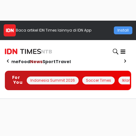
Baca artikel
IDN Times
lainnya di IDN App
Install
NTB
Home
Food
News
Sport
Travel
For
Indonesia Summit 2026
Soccer Times
Iklanin 
You