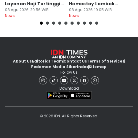
Layanan Haji Tertinggi
Homestay Lombok
B
Nasional
08 Agu 2026, 20:56 WIB
Barat Dilimpahkan ke
08 Agu 2026, 19:05 WIB
2
08
News
News
Ne
Jaksa
About Us
Editorial Team
Contact Us
Terms of Services
Pedoman Media Siber
Index
Sitemap
Follow Us
Download
© 2026 IDN. All Rights Reserved.