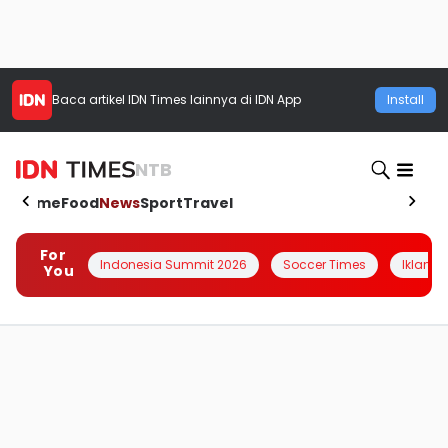
Baca artikel
IDN Times
lainnya di IDN App
Install
NTB
Home
Food
News
Sport
Travel
For
Indonesia Summit 2026
Soccer Times
Iklanin 
You