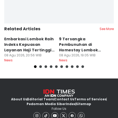
Related Articles
See More
Embarkasi Lombok Raih
9 Tersangka
J
Indeks Kepuasan
Pembunuhan di
d
Layanan Haji Tertinggi
Homestay Lombok
B
Nasional
08 Agu 2026, 20:56 WIB
Barat Dilimpahkan ke
08 Agu 2026, 19:05 WIB
2
08
News
News
Ne
Jaksa
About Us
Editorial Team
Contact Us
Terms of Services
Pedoman Media Siber
Index
Sitemap
Follow Us