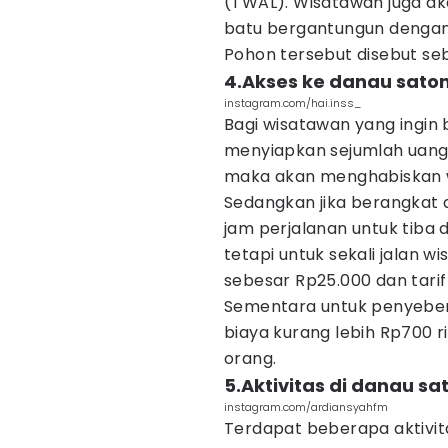
(TWAL). Wisatawan juga ak
batu bergantungun dengan 
Pohon tersebut disebut se
4.Akses ke danau sato
instagram.com/hai.inss_
Bagi wisatawan yang ingin
menyiapkan sejumlah uang.
maka akan menghabiskan w
Sedangkan jika berangkat 
jam perjalanan untuk tiba 
tetapi untuk sekali jalan 
sebesar Rp25.000 dan tarif
Sementara untuk penyeber
biaya kurang lebih Rp700 r
orang.
5.Aktivitas di danau s
instagram.com/ardiansyahfm
Terdapat beberapa aktivit