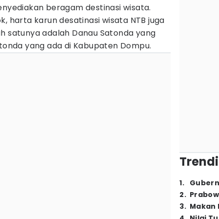
enyediakan beragam destinasi wisata.
, harta karun desatinasi wisata NTB juga
ah satunya adalah Danau Satonda yang
Satonda yang ada di Kabupaten Dompu.
Trendi
1
.
Gubern
2
.
Prabow
3
.
Makan B
4
.
Nilai T