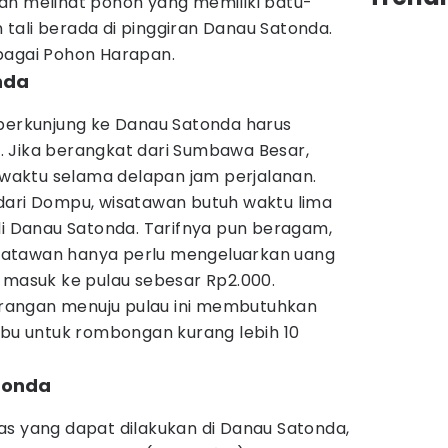
an melihat pohon yang memiliki batu-
tali berada di pinggiran Danau Satonda.
bagai Pohon Harapan.
nda
 berkunjung ke Danau Satonda harus
 Jika berangkat dari Sumbawa Besar,
aktu selama delapan jam perjalanan.
dari Dompu, wisatawan butuh waktu lima
di Danau Satonda. Tarifnya pun beragam,
wisatawan hanya perlu mengeluarkan uang
 masuk ke pulau sebesar Rp2.000.
angan menuju pulau ini membutuhkan
ibu untuk rombongan kurang lebih 10
atonda
as yang dapat dilakukan di Danau Satonda,