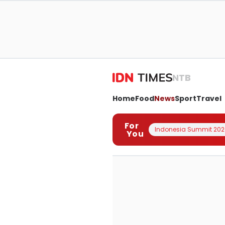
NTB
Home
Food
News
Sport
Travel
For
Indonesia Summit 202
You