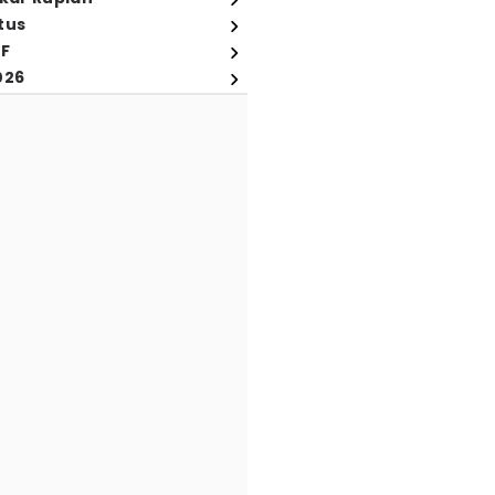
tus
FF
026