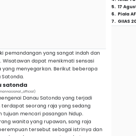
5
.
17 Agus
6
.
Piala A
7
.
GIIAS 2
iki pemandangan yang sangat indah dan
. Wisatawan dapat menikmati sensasi
 yang menyegarkan. Berikut beberapa
u Satonda.
u satonda
annasional_official)
mengenai Danau Satonda yang terjadi
 terdapat seorang raja yang sedang
 tujuan mencari pasangan hidup.
ang wanita yang rupawan, sang raja
 perempuan tersebut sebagai istrinya dan