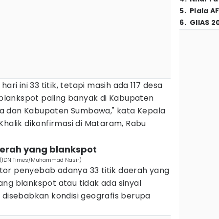
5
.
Piala A
6
.
GIIAS 2
ari ini 33 titik, tetapi masih ada 117 desa
n blankspot paling banyak di Kabupaten
a dan Kabupaten Sumbawa," kata Kepala
Khalik dikonfirmasi di Mataram, Rabu
erah yang blankspot
k. (IDN Times/Muhammad Nasir)
or penyebab adanya 33 titik daerah yang
ng blankspot atau tidak ada sinyal
 disebabkan kondisi geografis berupa