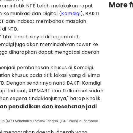
More 
skominfotik NTB telah melakukan rapat
 Komunikasi dan Digital (
Komdigi
), BAKTI
ART dan Indosat membahas masalah
 di NTB.
 titik lemah sinyal ditangani oleh
omdigi juga akan memindahkan tower ke
hingga diharapkan dapat mengatasi daerah
enjadi pembahasan khusus di Komdigi.
n khusus pada titik lokasi yang di Bima
B. Dengan sendirinya nanti BAKTI Komdigi
api Indosat, XLSMART dan Telkomsel sudah
 segera tindaklanjutnya," harap Khalik.
nan pendidikan dan kesehatan jadi
sus (KEK) Mandalika, Lombok Tengah. (IDN Times/Muhammad
ini mengatakan daerah-daerah yang