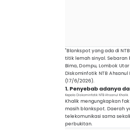
"Blankspot yang ada di NTB h
titik lemah sinyal. Sebara
Bima, Dompu, Lombok Utar
Diskominfotik NTB Ahsanul 
(17/6/2026).
1. Penyebab adanya da
Kepala Diskominfotik NTB Ahsanul Khali
Khalik mengungkapkan fakt
masih blankspot. Daerah ya
telekomunikasi sama sekali
perbukitan.