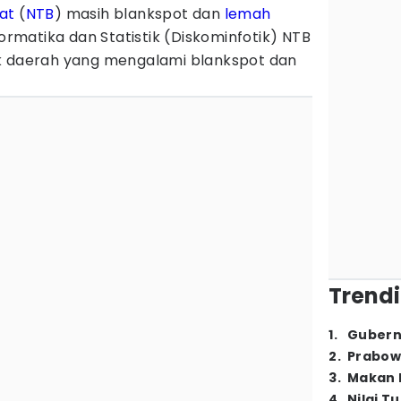
at
(
NTB
) masih blankspot dan
lemah
formatika dan Statistik (Diskominfotik) NTB
ik daerah yang mengalami blankspot dan
Trendi
1
.
Gubern
2
.
Prabow
3
.
Makan B
4
.
Nilai T