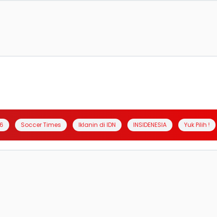
6
Soccer Times
Iklanin di IDN
INSIDENESIA
Yuk Pilih !