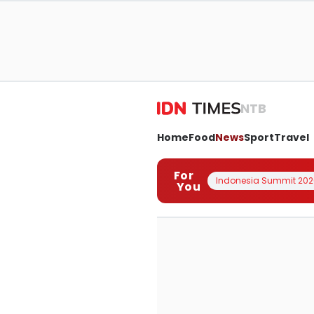
NTB
Home
Food
News
Sport
Travel
For
Indonesia Summit 202
You