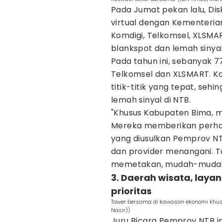
Pada Jumat pekan lalu, Di
virtual dengan Kementerian
Komdigi, Telkomsel, XLSM
blankspot dan lemah sinyal
Pada tahun ini, sebanyak 77
Telkomsel dan XLSMART. K
titik-titik yang tepat, se
lemah sinyal di NTB.
"Khusus Kabupaten Bima, m
Mereka memberikan perhatia
yang diusulkan Pemprov NT
dan provider menangani. T
memetakan, mudah-mudahan
3. Daerah wisata, laya
prioritas
Tower bersama di kawasan ekonomi khu
Nasir))
Juru Bicara Pemprov NTB 