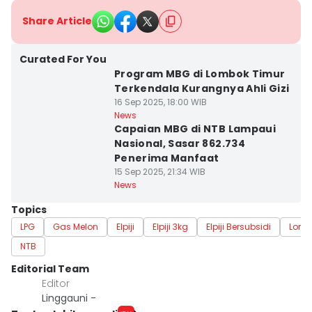
Share Article
Curated For You
Program MBG di Lombok Timur
Terkendala Kurangnya Ahli Gizi
16 Sep 2025, 18:00 WIB
News
Capaian MBG di NTB Lampaui
Nasional, Sasar 862.734
Penerima Manfaat
15 Sep 2025, 21:34 WIB
News
Topics
LPG
Gas Melon
Elpiji
Elpiji 3kg
Elpiji Bersubsidi
Lomb
NTB
Editorial Team
Editor
Linggauni -