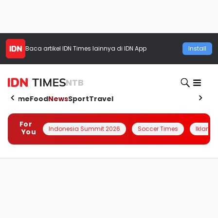
Baca artikel
IDN Times
lainnya di IDN App
Install
NTB
Home
Food
News
Sport
Travel
For
Indonesia Summit 2026
Soccer Times
Iklanin 
You