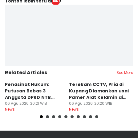
Tonton lebih seru di
Related Articles
See More
Penasihat Hukum:
Terekam CCTV, Pria di
K
Putusan Bebas 3
Kupang Diamankan usai
B
Anggota DPRD NTB
Pamer Alat Kelamin di
A
Bersifat Final
06 Agu 2026, 20:21 WIB
Kios
06 Agu 2026, 20:20 WIB
06
News
News
Ne