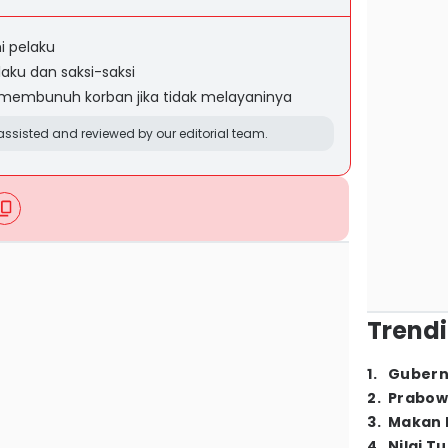
 pelaku
aku dan saksi-saksi
embunuh korban jika tidak melayaninya
ssisted and reviewed by our editorial team.
Trendi
1
.
Gubern
2
.
Prabow
3
.
Makan B
4
.
Nilai T