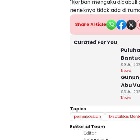
"Korban mengaku dicabuli d
neneknya tidak ada di rum
Share Article
Curated For You
Puluha
Bantua
09 Jul 202
News
Gunung
Abu Vu
08 Jul 202
News
Topics
pemerkosaan
Disabilitas Ment
Editorial Team
Editor
Linggauni -