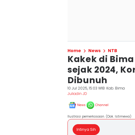
Home
News
NTB
Kakek di Bima
sejak 2024, K
Dibunuh
10 Jul 2025, 15:03 WIB
Kab. Bima
Juliadin JD
News
Channel
Ilustrasi pemerkosaan. (Dok. Istimewa)
Intinya Sih