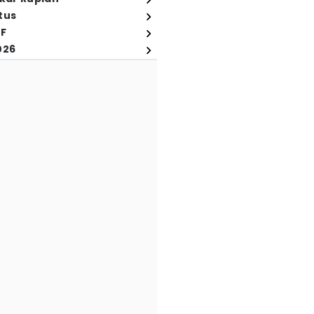
tus
FF
026