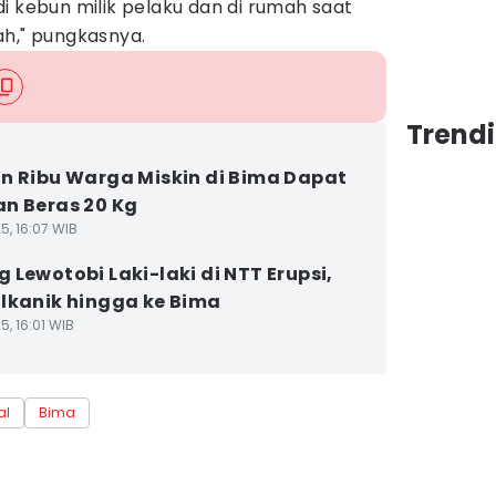
i kebun milik pelaku dan di rumah saat
ah," pungkasnya.
Trend
n Ribu Warga Miskin di Bima Dapat
n Beras 20 Kg
5, 16:07 WIB
 Lewotobi Laki-laki di NTT Erupsi,
lkanik hingga ke Bima
5, 16:01 WIB
al
Bima