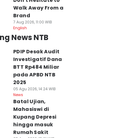
Don't Hesitate to
Walk Away From a
Brand
7 Aug 2026, 11:00 WIB
English
ing News NTB
PDIP Desak Audit
Investigatif Dana
BTT Rp484 Miliar
pada APBD NTB
2025
05 Agu 2026, 14:24 WIB
News
Batal Ujian,
Mahasiswi di
Kupang Depresi
hingga masuk
Rumah Sakit