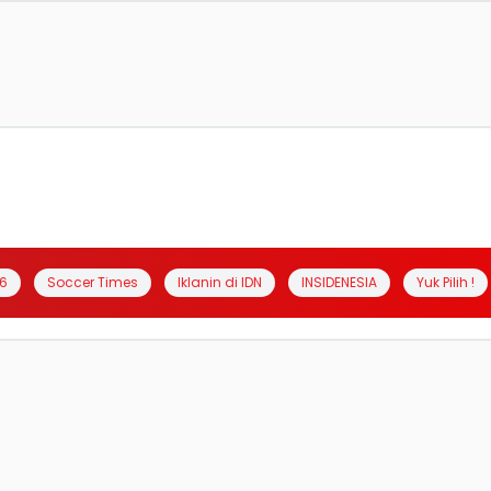
6
Soccer Times
Iklanin di IDN
INSIDENESIA
Yuk Pilih !