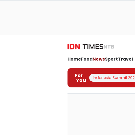
NTB
Home
Food
News
Sport
Travel
For
Indonesia Summit 202
You