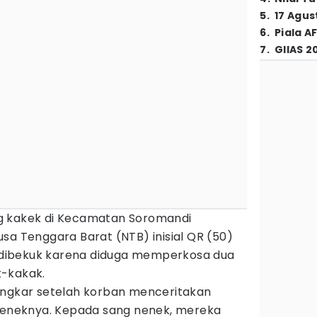
5
.
17 Agus
6
.
Piala A
7
.
GIIAS 2
g kakek di Kecamatan Soromandi
sa Tenggara Barat (NTB) inisial QR (50)
ia dibekuk karena diduga memperkosa dua
k-kakak.
ongkar setelah korban menceritakan
 neneknya. Kepada sang nenek, mereka