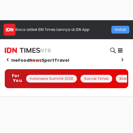
Baca artikel
IDN Times
lainnya di IDN App
Install
NTB
Home
Food
News
Sport
Travel
For
Indonesia Summit 2026
Soccer Times
Iklanin 
You