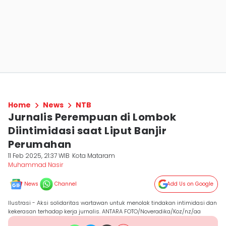
Home
News
NTB
Jurnalis Perempuan di Lombok
Diintimidasi saat Liput Banjir
Perumahan
11 Feb 2025, 21:37 WIB
Kota Mataram
Muhammad Nasir
News
Channel
Add Us on Google
Ilustrasi - Aksi solidaritas wartawan untuk menolak tindakan intimidasi dan
kekerasan terhadap kerja jurnalis. ANTARA FOTO/Noveradika/Koz/nz/aa