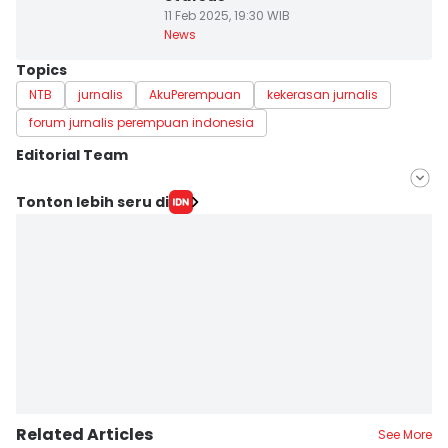
11 Feb 2025, 19:30 WIB
News
Topics
NTB
jurnalis
AkuPerempuan
kekerasan jurnalis
forum jurnalis perempuan indonesia
Editorial Team
Editor
Tonton lebih seru di
Linggauni -
Editor
Muhammad Nasir
Related Articles
See More