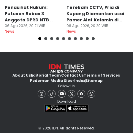
Penasihat Hukum:
Terekam CCTV, Pria di
K
Putusan Bebas 3
Kupang Diamankan usai
B
Anggota DPRD NTB
Pamer Alat Kelamin di
A
Bersifat Final
06 Agu 2026, 20:21 WIB
Kios
06 Agu 2026, 20:20 WIB
06
News
News
Ne
About Us
Editorial Team
Contact Us
Terms of Services
Pedoman Media Siber
Index
Sitemap
Follow Us
Download
© 2026 IDN. All Rights Reserved.