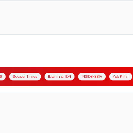
6
Soccer Times
Iklanin di IDN
INSIDENESIA
Yuk Pilih !