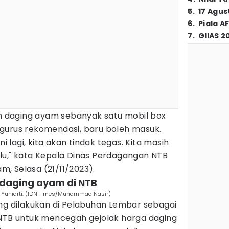
5
.
17 Agus
6
.
Piala A
7
.
GIIAS 2
on daging ayam sebanyak satu mobil box
gurus rekomendasi, baru boleh masuk.
ni lagi, kita akan tindak tegas. Kita masih
lu," kata Kepala Dinas Perdagangan NTB
am, Selasa (21/11/2023).
 daging ayam di NTB
y Yuniarti. (IDN Times/Muhammad Nasir)
ang dilakukan di Pelabuhan Lembar sebagai
 NTB untuk mencegah gejolak harga daging