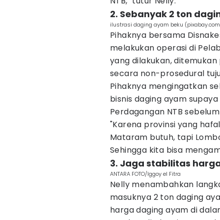
NTB," tutur Nelly.
2. Sebanyak 2 ton dag
ilustrasi daging ayam beku (pixabay.co
Pihaknya bersama Disnake
melakukan operasi di Pelab
yang dilakukan, ditemukan
secara non-prosedural tu
Pihaknya mengingatkan se
bisnis daging ayam supaya
Perdagangan NTB sebelum
"Karena provinsi yang hafal
Mataram butuh, tapi Lombo
Sehingga kita bisa mengambil
3. Jaga stabilitas harg
ANTARA FOTO/Iggoy el Fitra
Nelly menambahkan langka
masuknya 2 ton daging ayam
harga daging ayam di dalam