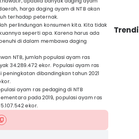
 khawatir, apabila banyak daging ayam
 daerah, harga daging ayam di NTB akan
ruh terhadap peternak.
ah perlindungan konsumen kita. Kita tidak
Trend
akuannya seperti apa. Karena harus ada
dipenuhi di dalam membawa daging
wan NTB, jumlah populasi ayam ras
ak 34.289.472 ekor. Populasi ayam ras
 peningkatan dibandingkan tahun 2021
ekor.
opulasi ayam ras pedaging di NTB
 Sementara pada 2019, populasi ayam ras
5.107.542 ekor.