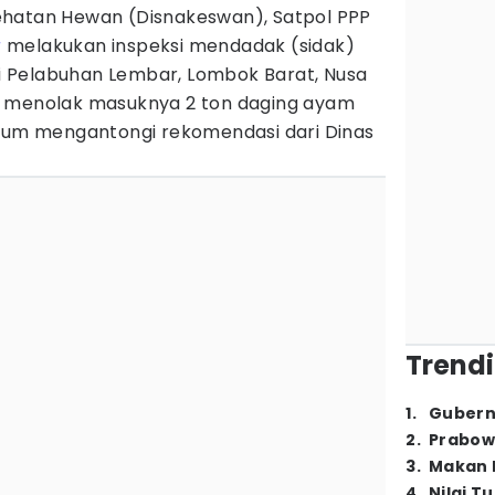
ehatan Hewan (Disnakeswan), Satpol PPP
r
melakukan inspeksi mendadak (sidak)
i Pelabuhan Lembar, Lombok Barat, Nusa
B menolak masuknya 2 ton daging ayam
elum mengantongi rekomendasi dari Dinas
Trendi
1
.
Gubern
2
.
Prabow
3
.
Makan B
4
.
Nilai T