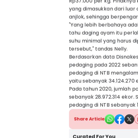
Rp37.000 per kg. Pihaknya
yang dimasukkan dari luar
anjlok, sehingga berpenga
"Yang lebih berbahaya adal
tahu daging ayam itu perl
suhu minimal yang harus 
tersebut," tandas Nelly.
Berdasarkan data Disnakes
pedaging pada 2022 sebany
pedaging di NTB mengalami
yaitu sebanyak 34.124.270 
Pada tahun 2020, jumlah p
sebanyak 28.972.314 ekor.
pedaging di NTB sebanyak 1
Share Article
Curated For You