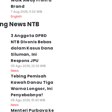
Walk Away From a
Brand
7 Aug 2026, 11:00 WIB
English
ing News NTB
3 Anggota DPRD
NTB Divonis Bebas
dalam Kasus Dana
Siluman, Ini
Respons JPU
05 Agu 2026, 22:03 WIB
News
Tebing Pemisah
Kawah Danau Tiga
Warna Longsor, Ini
Penyebabnya!
06 Agu 2026, 15:43 WIB
News
Menteri Purbaya ke