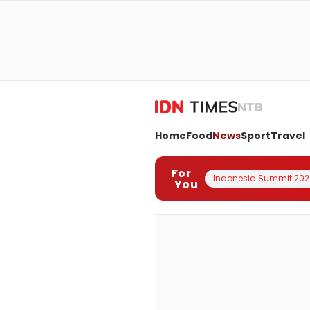
NTB
Home
Food
News
Sport
Travel
For
Indonesia Summit 202
You