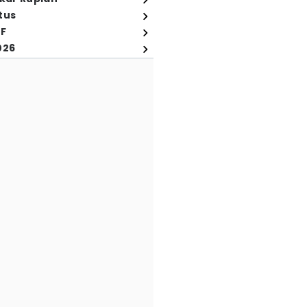
tus
FF
026