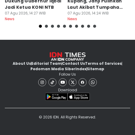
Dukung Gubernur Iqbal
Kupang, Janji Pulihkan
P
Jadi Ketua KONI NTB
Laut Akibat Tumpahan
A
07 Agu 2026, 14:27 WIB
Minyak Montara
07 Agu 2026, 14:24 WIB
Be
06
News
News
Ne
About Us
Editorial Team
Contact Us
Terms of Services
Pedoman Media Siber
Index
Sitemap
Follow Us
Download
© 2026 IDN. All Rights Reserved.