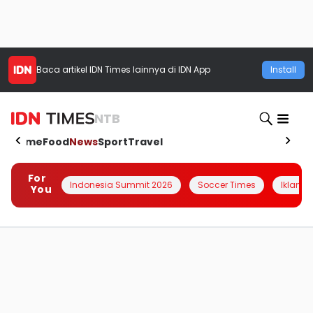
Baca artikel
IDN Times
lainnya di IDN App
Install
NTB
Home
Food
News
Sport
Travel
For
Indonesia Summit 2026
Soccer Times
Iklanin 
You