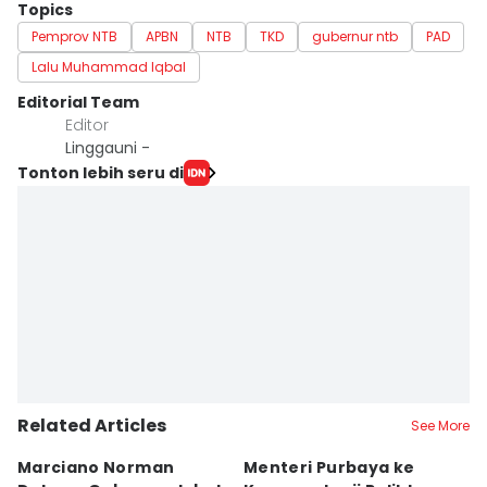
Topics
Pemprov NTB
APBN
NTB
TKD
gubernur ntb
PAD
Lalu Muhammad Iqbal
Editorial Team
Editor
Linggauni -
Tonton lebih seru di
Related Articles
See More
Marciano Norman
Menteri Purbaya ke
P