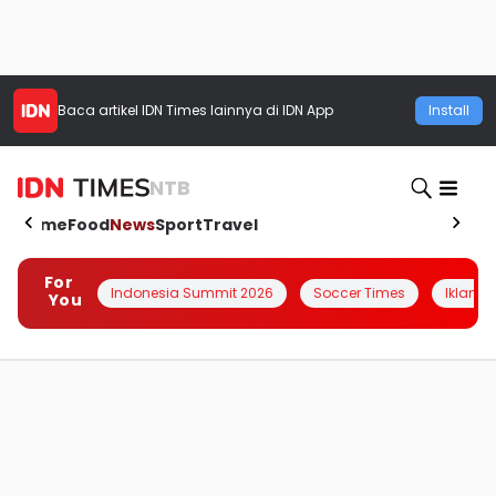
Baca artikel
IDN Times
lainnya di IDN App
Install
NTB
Home
Food
News
Sport
Travel
For
Indonesia Summit 2026
Soccer Times
Iklanin 
You