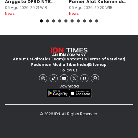
Anggota DPRD NTB
Pamer Alat Kelamin di
A
Bersifat Final
06 Agu 2026, 20:21 WIB
Kios
06 Agu 2026, 20:20 WIB
06
News
News
Ne
About Us
Editorial Team
Contact Us
Terms of Services
Pedoman Media Siber
Index
Sitemap
Follow Us
Download
© 2026 IDN. All Rights Reserved.