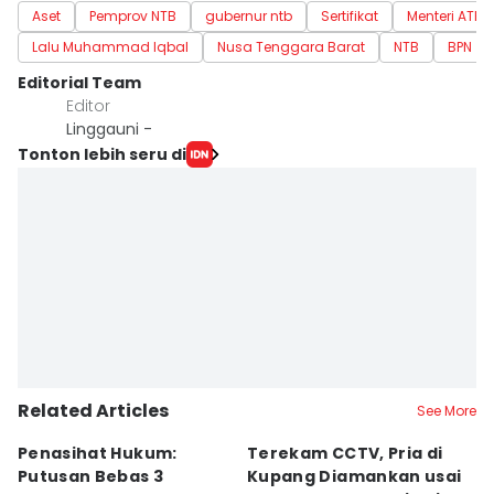
Aset
Pemprov NTB
gubernur ntb
Sertifikat
Menteri ATR
Lalu Muhammad Iqbal
Nusa Tenggara Barat
NTB
BPN
Editorial Team
Editor
Linggauni -
Tonton lebih seru di
Related Articles
See More
Penasihat Hukum:
Terekam CCTV, Pria di
K
Putusan Bebas 3
Kupang Diamankan usai
B