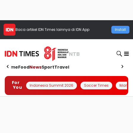
Baca artikel
IDN Times
lainnya di IDN App
Install
NTB
Home
Food
News
Sport
Travel
For
Indonesia Summit 2026
Soccer Times
Iklanin 
You