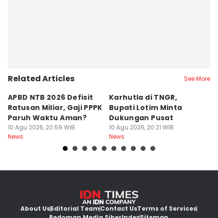
Related Articles
See More
APBD NTB 2026 Defisit
Karhutla di TNGR,
E
Ratusan Miliar, Gaji PPPK
Bupati Lotim Minta
M
Paruh Waktu Aman?
Dukungan Pusat
H
10 Agu 2026, 20:59 WIB
10 Agu 2026, 20:21 WIB
L
10
News
News
Ne
About Us
Editorial Team
Contact Us
Terms of Services
Pedoman Media Siber
Index
Sitemap