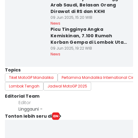
Arab Saudi, Belasan Orang
Dirawat di RS dan KKHI
09 Jun 2025, 15:20 WIB
News
Picu Tingginya Angka
Kemiskinan, 7.100 Rumah
Korban Gempa di Lombok Utara
Belum Ditangani
09 Jun 2025, 19:22 WIB
News
Topics
Tiket MotoGP Mandalika
Pertamina Mandalika International Circu
Lombok Tengah
Jadwal MotoGP 2025
Editorial Team
Editor
Linggauni -
Tonton lebih seru di