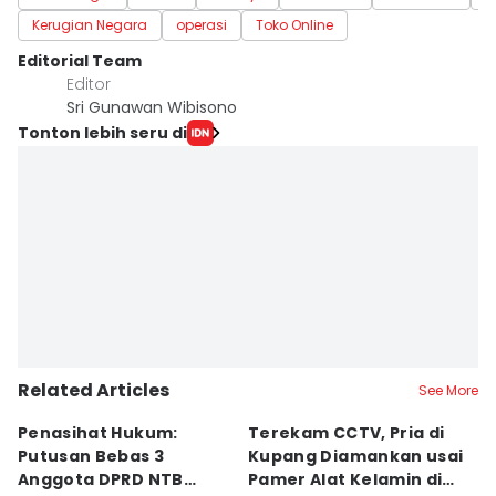
Kerugian Negara
operasi
Toko Online
Editorial Team
Editor
Sri Gunawan Wibisono
Tonton lebih seru di
Related Articles
See More
Penasihat Hukum:
Terekam CCTV, Pria di
K
Putusan Bebas 3
Kupang Diamankan usai
B
Anggota DPRD NTB
Pamer Alat Kelamin di
A