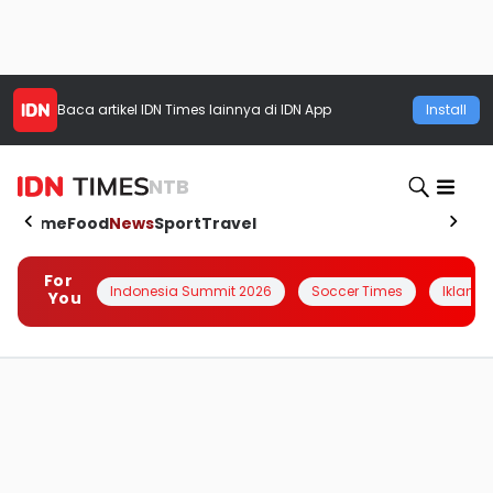
Baca artikel
IDN Times
lainnya di IDN App
Install
NTB
Home
Food
News
Sport
Travel
For
Indonesia Summit 2026
Soccer Times
Iklanin 
You