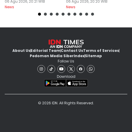
Bersifat Final
06 Agu 2026, 20:21 WIB
Kios
06 Agu 2026, 20:20 WIB
06
News
News
Ne
About Us
Editorial Team
Contact Us
Terms of Services
Pedoman Media Siber
Index
Sitemap
Follow Us
Download
© 2026 IDN. All Rights Reserved.