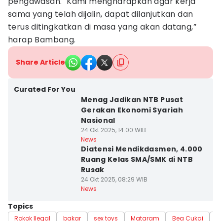
pengawasan. "Kami mengharapkan agar kerja
sama yang telah dijalin, dapat dilanjutkan dan
terus ditingkatkan di masa yang akan datang,”
harap Bambang.
Share Article
Curated For You
Menag Jadikan NTB Pusat
Gerakan Ekonomi Syariah
Nasional
24 Okt 2025, 14:00 WIB
News
Diatensi Mendikdasmen, 4.000
Ruang Kelas SMA/SMK di NTB
Rusak
24 Okt 2025, 08:29 WIB
News
Topics
Rokok Ilegal
bakar
sex toys
Mataram
Bea Cukai
N