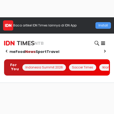
Baca artikel
IDN Times
lainnya di IDN App
Install
NTB
Home
Food
News
Sport
Travel
For
Indonesia Summit 2026
Soccer Times
Iklanin 
You