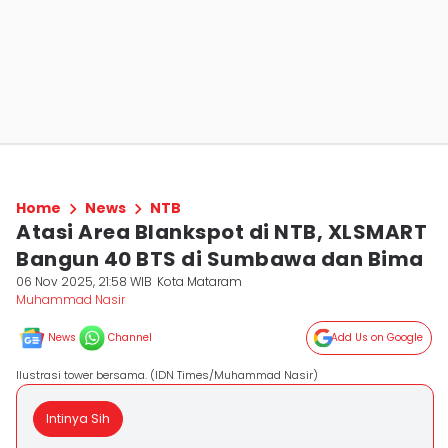
Home
News
NTB
Atasi Area Blankspot di NTB, XLSMART
Bangun 40 BTS di Sumbawa dan Bima
06 Nov 2025, 21:58 WIB
Kota Mataram
Muhammad Nasir
News
Channel
Add Us on Google
Ilustrasi tower bersama. (IDN Times/Muhammad Nasir)
Intinya Sih