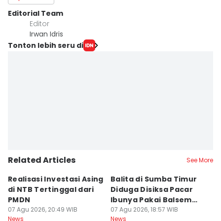
Editorial Team
Editor
Irwan Idris
Tonton lebih seru di
Related Articles
See More
Realisasi Investasi Asing
Balita di Sumba Timur
P
di NTB Tertinggal dari
Diduga Disiksa Pacar
B
PMDN
Ibunya Pakai Balsem
T
07 Agu 2026, 20:49 WIB
dan Cabai
07 Agu 2026, 18:57 WIB
Mi
07
News
News
Ne