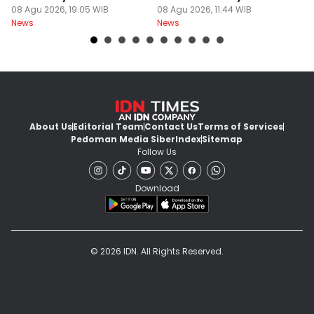
Barat Dilimpahkan ke
08 Agu 2026, 19:05 WIB
2026
08 Agu 2026, 11:44 WIB
A
08
News
News
Ne
Jaksa
About Us
Editorial Team
Contact Us
Terms of Services
Pedoman Media Siber
Index
Sitemap
Follow Us
Download
© 2026 IDN. All Rights Reserved.