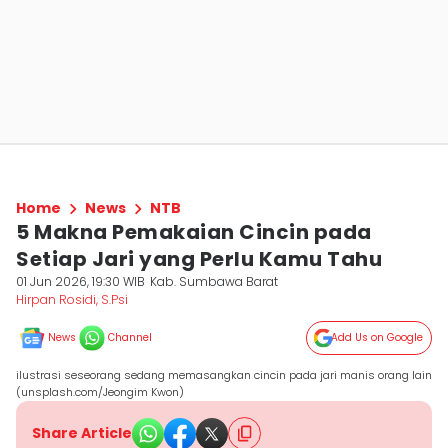
Home
News
NTB
5 Makna Pemakaian Cincin pada
Setiap Jari yang Perlu Kamu Tahu
01 Jun 2026, 19:30 WIB
Kab. Sumbawa Barat
Hirpan Rosidi, S.Psi
News
Channel
Add Us on Google
ilustrasi seseorang sedang memasangkan cincin pada jari manis orang lain
(unsplash.com/Jeongim Kwon)
Share Article