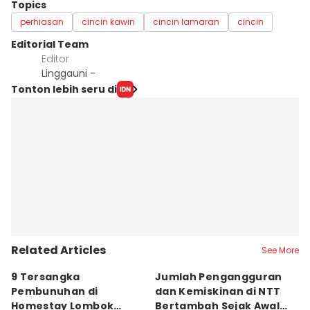
Topics
perhiasan
cincin kawin
cincin lamaran
cincin
Editorial Team
Editor
Linggauni -
Tonton lebih seru di
Related Articles
See More
9 Tersangka
Jumlah Pengangguran
T
Pembunuhan di
dan Kemiskinan di NTT
B
Homestay Lombok
Bertambah Sejak Awal
B