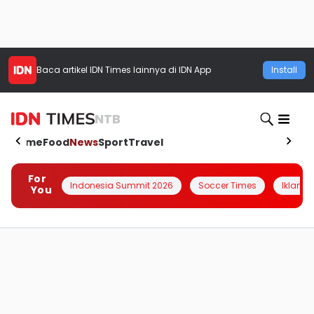
Baca artikel
IDN Times
lainnya di IDN App
Install
NTB
Home
Food
News
Sport
Travel
For
Indonesia Summit 2026
Soccer Times
Iklanin 
You