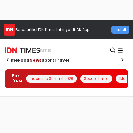
Baca artikel
IDN Times
lainnya di IDN App
Install
NTB
Home
Food
News
Sport
Travel
For
Indonesia Summit 2026
Soccer Times
Iklanin 
You