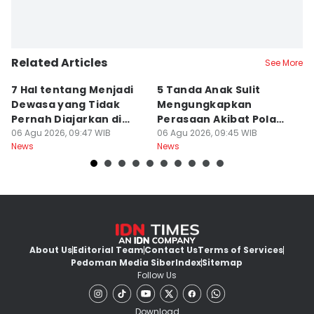
Related Articles
See More
7 Hal tentang Menjadi
5 Tanda Anak Sulit
3
Dewasa yang Tidak
Mengungkapkan
D
Pernah Diajarkan di
Perasaan Akibat Pola
K
Sekolah
06 Agu 2026, 09:47 WIB
Asuh Orangtua
06 Agu 2026, 09:45 WIB
R
05
News
News
Ne
About Us
Editorial Team
Contact Us
Terms of Services
Pedoman Media Siber
Index
Sitemap
Follow Us
Download