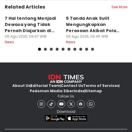
Related Articles
See More
7 Hal tentang Menjadi
5 Tanda Anak Sulit
3
Dewasa yang Tidak
Mengungkapkan
D
Pernah Diajarkan di
Perasaan Akibat Pola
K
Sekolah
06 Agu 2026, 09:47 WIB
Asuh Orangtua
06 Agu 2026, 09:45 WIB
R
05
News
News
Ne
About Us
Editorial Team
Contact Us
Terms of Services
Pedoman Media Siber
Index
Sitemap
Follow Us
Download