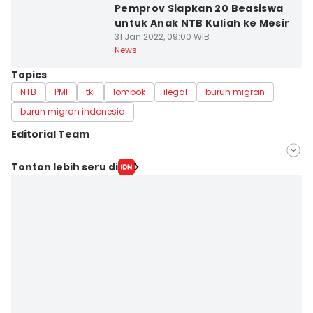
Pemprov Siapkan 20 Beasiswa
untuk Anak NTB Kuliah ke Mesir
31 Jan 2022, 09:00 WIB
News
Topics
NTB
PMI
tki
lombok
ilegal
buruh migran
buruh migran indonesia
Editorial Team
Editor
Tonton lebih seru di
Linggauni -
Editor
Muhammad Nasir