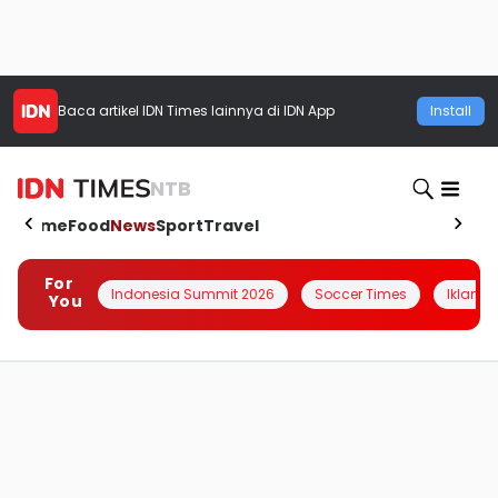
Baca artikel
IDN Times
lainnya di IDN App
Install
NTB
Home
Food
News
Sport
Travel
For
Indonesia Summit 2026
Soccer Times
Iklanin 
You