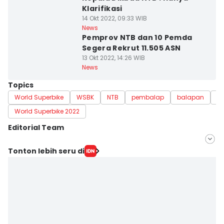
Klarifikasi
14 Okt 2022, 09:33 WIB
News
Pemprov NTB dan 10 Pemda
Segera Rekrut 11.505 ASN
13 Okt 2022, 14:26 WIB
News
Topics
World Superbike
WSBK
NTB
pembalap
balapan
ba
World Superbike 2022
Editorial Team
Editor
Tonton lebih seru di
Linggauni -
Editor
Muhammad Nasir