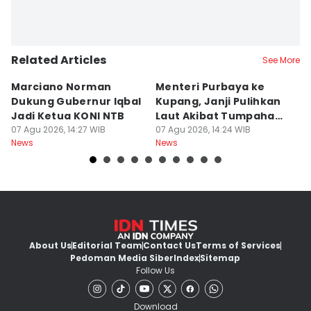
Related Articles
See More
Marciano Norman
Menteri Purbaya ke
P
Dukung Gubernur Iqbal
Kupang, Janji Pulihkan
P
Jadi Ketua KONI NTB
Laut Akibat Tumpahan
A
07 Agu 2026, 14:27 WIB
Minyak Montara
07 Agu 2026, 14:24 WIB
Be
06
News
News
Ne
About Us
Editorial Team
Contact Us
Terms of Services
Pedoman Media Siber
Index
Sitemap
Follow Us
Download