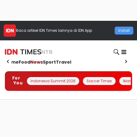
Baca artikel
IDN Times
lainnya di IDN App
Install
NTB
Home
Food
News
Sport
Travel
For
Indonesia Summit 2026
Soccer Times
Iklanin 
You