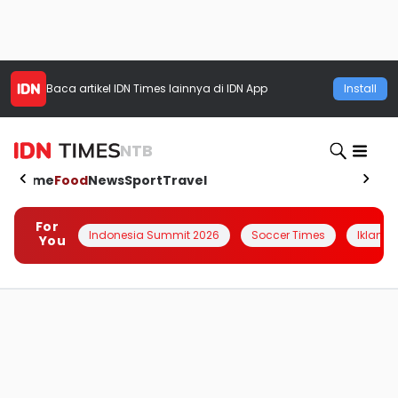
Baca artikel
IDN Times
lainnya di IDN App
Install
NTB
Home
Food
News
Sport
Travel
For
Indonesia Summit 2026
Soccer Times
Iklanin 
You