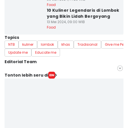
Food
10 Kuliner Legendaris di Lombok
yang Bikin Lidah Bergoyang
13 Mei 2024, 09:00 WIB
Food
Topics
NTB
kuliner
lombok
khas
Tradisional
Give me Pers
Update me
Educate me
Editorial Team
Editor
Tonton lebih seru di
Linggauni -
Editor
Sri Gunawan Wibisono