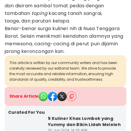
dan disiram sambal tomat pedas dengan
tambahan
toping
kacang tanah sangrai,
taoge, dan parutan kelapa.
Benar-benar surga kuliner nih di Nusa Tenggara
Barat. Selain menikmati keindahan alamnya yang
memesona, cacing-cacing di perut pun dijamin
jarang keroncongan kan.
This article is written by our community writers and has been
carefully reviewed by our editorial team. We strive to provide
the most accurate and reliable information, ensuring high
standards of quality, credibility, and trustworthiness.
Share Article
Curated For You
5 Kuliner Khas Lombok yang
Yummy dan Bikin Lidah Meleleh
30 Jun 2024, 14:25 WIB