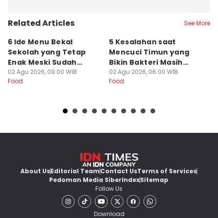
Related Articles
See More
6 Ide Menu Bekal
5 Kesalahan saat
[
Sekolah yang Tetap
Mencuci Timun yang
T
Enak Meski Sudah
Bikin Bakteri Masih
B
Dingin
02 Agu 2026, 09:00 WIB
Nempel
02 Agu 2026, 06:00 WIB
Ja
19
Food
Food
Fo
About Us
Editorial Team
Contact Us
Terms of Services
Pedoman Media Siber
Index
Sitemap
Follow Us
Download