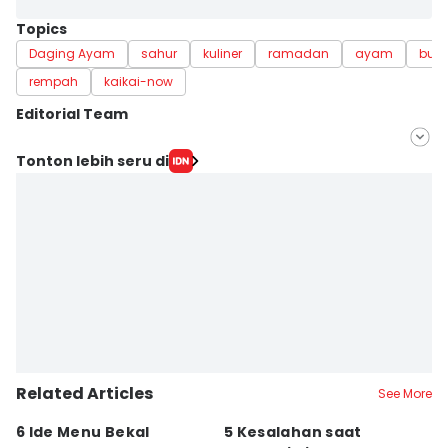
Topics
Daging Ayam
sahur
kuliner
ramadan
ayam
bum
rempah
kaikai-now
Editorial Team
Editor
Tonton lebih seru di
Mayang Ulfah Narimanda
Editor
Linggauni -
Related Articles
See More
6 Ide Menu Bekal
5 Kesalahan saat
[