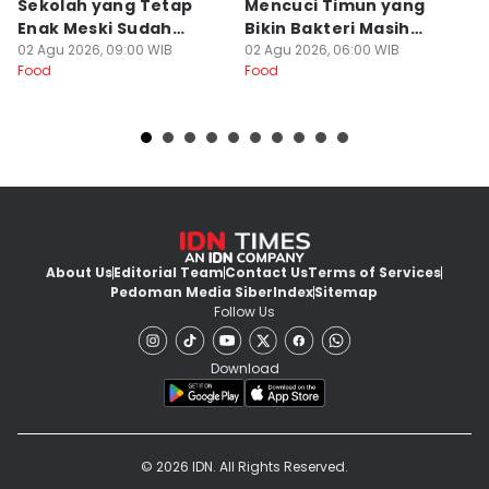
Sekolah yang Tetap
Mencuci Timun yang
T
Enak Meski Sudah
Bikin Bakteri Masih
B
Dingin
02 Agu 2026, 09:00 WIB
Nempel
02 Agu 2026, 06:00 WIB
Ja
19
Food
Food
Fo
About Us
Editorial Team
Contact Us
Terms of Services
Pedoman Media Siber
Index
Sitemap
Follow Us
Download
© 2026 IDN. All Rights Reserved.