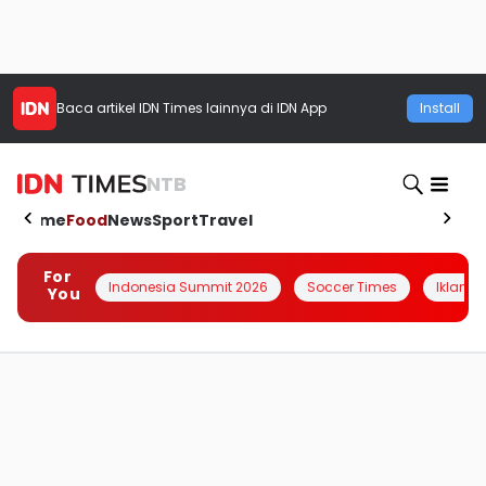
Baca artikel
IDN Times
lainnya di IDN App
Install
NTB
Home
Food
News
Sport
Travel
For
Indonesia Summit 2026
Soccer Times
Iklanin 
You