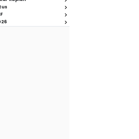
tus
FF
026