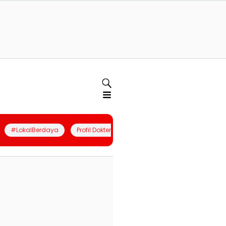
#LokalBerdaya
Profil Dokter
Quiz
Join Community