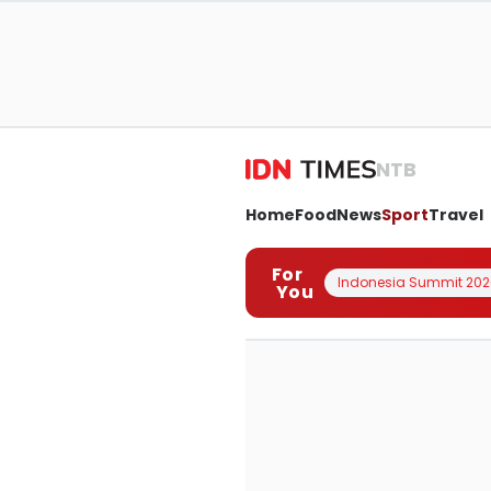
NTB
Home
Food
News
Sport
Travel
For
Indonesia Summit 202
You