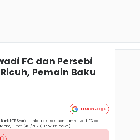
adi FC dan Persebi
 Ricuh, Pemain Baku
Add Us on Google
 3 Bank NTB Syariah antara kesebelasan Hamzanwadi FC dan
taram, Jumat (4/11/2023). (dok. Istimewa)