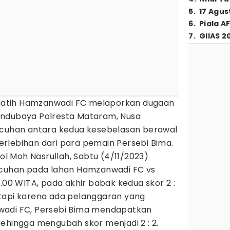
5
.
17 Agus
6
.
Piala A
7
.
GIIAS 2
pelatih Hamzanwadi FC melaporkan dugaan
andubaya Polresta Mataram, Nusa
icuhan antara kedua kesebelasan berawal
 berlebihan dari para pemain Persebi Bima.
 Moh Nasrullah, Sabtu (4/11/2023)
icuhan pada lahan Hamzanwadi FC vs
6.00 WITA, pada akhir babak kedua skor 2 :
tapi karena ada pelanggaran yang
wadi FC, Persebi Bima mendapatkan
ehingga mengubah skor menjadi 2 : 2.