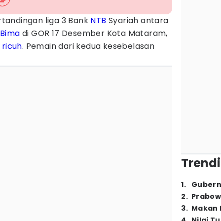
tandingan liga 3 Bank
NTB
Syariah antara
Bima
di GOR 17 Desember Kota Mataram,
r
ricuh
. Pemain dari kedua kesebelasan
Trendi
1
.
Gubern
2
.
Prabow
3
.
Makan B
4
.
Nilai T