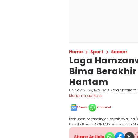
Home
Sport
Soccer
Laga Hamzanw
Bima Berakhir
Hantam
04 Nov 2023, 18:21 WIB
Kota Mataram
Muhammad Nasir
News
Channel
Kericuhan pertandingan sepak bola liga
Persebi Bima di GOR 17 Desember Kota Ma
Share Article