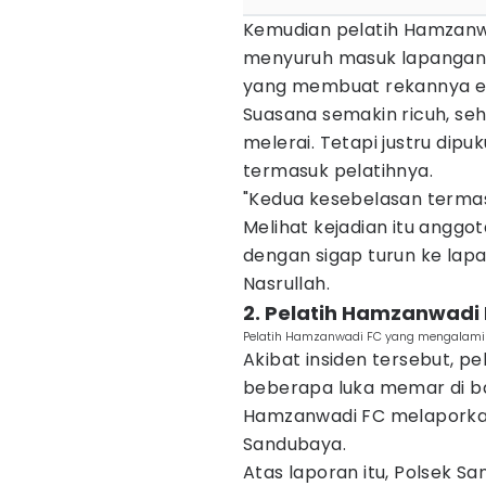
Kemudian pelatih Hamzanw
menyuruh masuk lapangan.
yang membuat rekannya emo
Suasana semakin ricuh, se
melerai. Tetapi justru dipu
termasuk pelatihnya.
"Kedua kesebelasan terma
Melihat kejadian itu angg
dengan sigap turun ke lapa
Nasrullah.
2. Pelatih Hamzanwad
Pelatih Hamzanwadi FC yang mengalami l
Akibat insiden tersebut, 
beberapa luka memar di ba
Hamzanwadi FC melaporka
Sandubaya.
Atas laporan itu, Polsek 