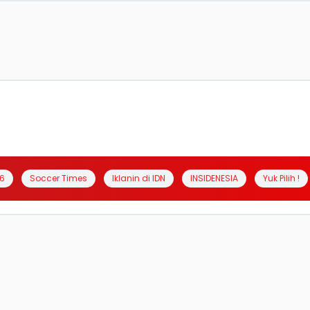
6
Soccer Times
Iklanin di IDN
INSIDENESIA
Yuk Pilih !