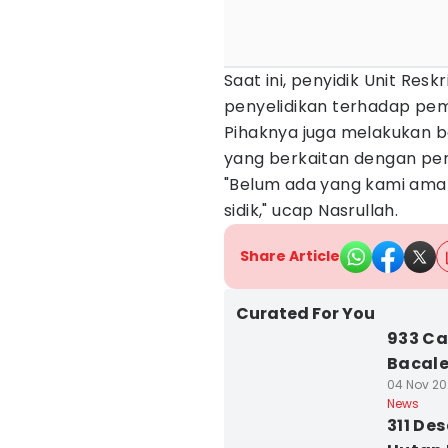
Saat ini, penyidik Unit Re
penyelidikan terhadap pe
Pihaknya juga melakukan b
yang berkaitan dengan pe
"Belum ada yang kami ama
sidik," ucap Nasrullah.
Share Article
Curated For You
933 Ca
Bacale
04 Nov 202
News
311 De