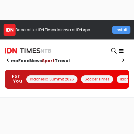
Baca artikel
IDN Times
lainnya di IDN App
Install
NTB
Home
Food
News
Sport
Travel
For
Indonesia Summit 2026
Soccer Times
Iklanin 
You