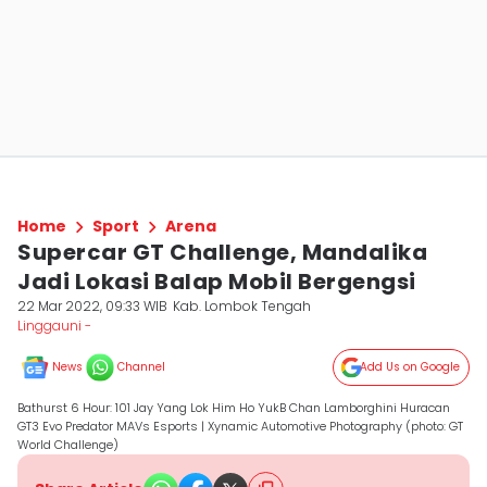
Home
Sport
Arena
Supercar GT Challenge, Mandalika
Jadi Lokasi Balap Mobil Bergengsi
22 Mar 2022, 09:33 WIB
Kab. Lombok Tengah
Linggauni -
News
Channel
Add Us on Google
Bathurst 6 Hour: 101 Jay Yang Lok Him Ho YukB Chan Lamborghini Huracan
GT3 Evo Predator MAVs Esports | Xynamic Automotive Photography (photo: GT
World Challenge)