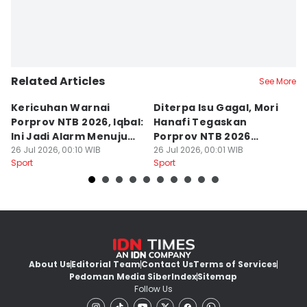
Related Articles
See More
Kericuhan Warnai
Diterpa Isu Gagal, Mori
H
Porprov NTB 2026, Iqbal:
Hanafi Tegaskan
K
Ini Jadi Alarm Menuju
Porprov NTB 2026
P
PON 2028
26 Jul 2026, 00:10 WIB
Sukses Digelar
26 Jul 2026, 00:01 WIB
25
Sport
Sport
Sp
About Us
Editorial Team
Contact Us
Terms of Services
Pedoman Media Siber
Index
Sitemap
Follow Us