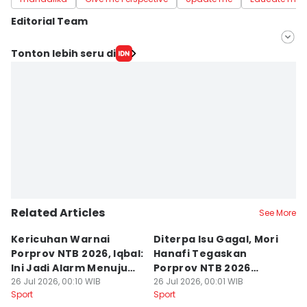
Editorial Team
Editor
Tonton lebih seru di
Ahmad Viqi
Editor
Sri Gunawan Wibisono
Related Articles
See More
Kericuhan Warnai
Diterpa Isu Gagal, Mori
H
Porprov NTB 2026, Iqbal:
Hanafi Tegaskan
K
Ini Jadi Alarm Menuju
Porprov NTB 2026
P
PON 2028
26 Jul 2026, 00:10 WIB
Sukses Digelar
26 Jul 2026, 00:01 WIB
25
Sport
Sport
Sp