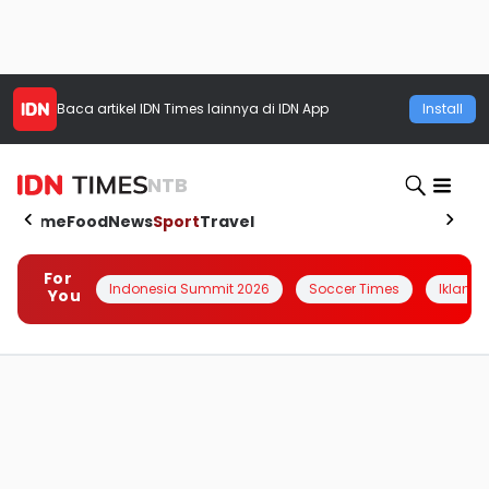
Baca artikel
IDN Times
lainnya di IDN App
Install
NTB
Home
Food
News
Sport
Travel
For
Indonesia Summit 2026
Soccer Times
Iklanin 
You