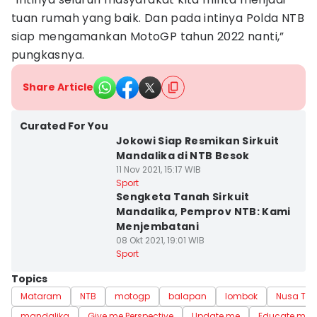
tuan rumah yang baik. Dan pada intinya Polda NTB
siap mengamankan MotoGP tahun 2022 nanti,”
pungkasnya.
Share Article
Curated For You
Jokowi Siap Resmikan Sirkuit
Mandalika di NTB Besok
11 Nov 2021, 15:17 WIB
Sport
Sengketa Tanah Sirkuit
Mandalika, Pemprov NTB: Kami
Menjembatani
08 Okt 2021, 19:01 WIB
Sport
Topics
Mataram
NTB
motogp
balapan
lombok
Nusa Ten
mandalika
Give me Perspective
Update me
Educate me