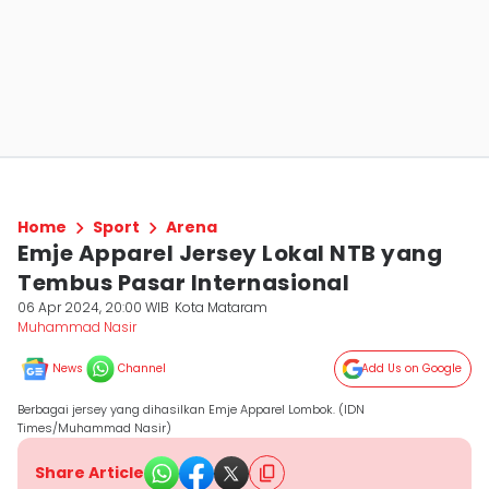
Home
Sport
Arena
Emje Apparel Jersey Lokal NTB yang
Tembus Pasar Internasional
06 Apr 2024, 20:00 WIB
Kota Mataram
Muhammad Nasir
News
Channel
Add Us on Google
Berbagai jersey yang dihasilkan Emje Apparel Lombok. (IDN
Times/Muhammad Nasir)
Share Article