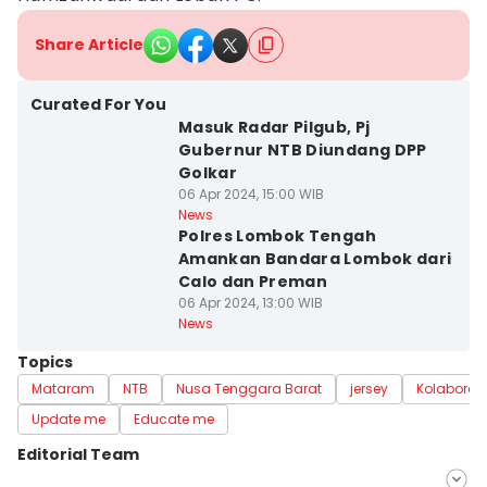
Share Article
Curated For You
Masuk Radar Pilgub, Pj
Gubernur NTB Diundang DPP
Golkar
06 Apr 2024, 15:00 WIB
News
Polres Lombok Tengah
Amankan Bandara Lombok dari
Calo dan Preman
06 Apr 2024, 13:00 WIB
News
Topics
Mataram
NTB
Nusa Tenggara Barat
jersey
Kolaborasi
Update me
Educate me
Editorial Team