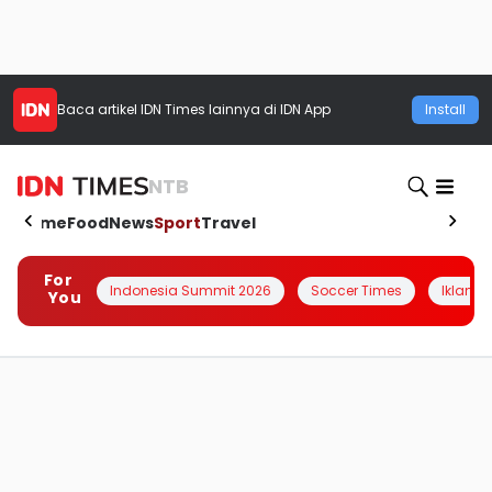
Baca artikel
IDN Times
lainnya di IDN App
Install
NTB
Home
Food
News
Sport
Travel
For
Indonesia Summit 2026
Soccer Times
Iklanin 
You