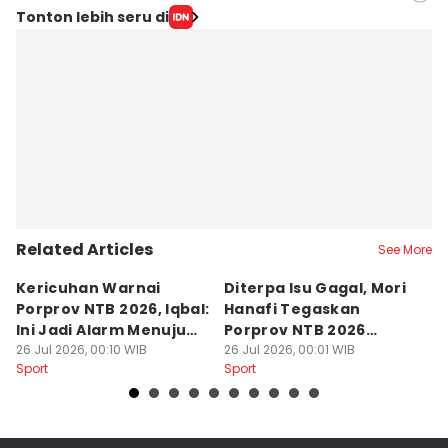
Editor
Tonton lebih seru di
Sri Gunawan Wibisono
Editor
Muhammad Nasir
Related Articles
See More
Kericuhan Warnai
Diterpa Isu Gagal, Mori
H
Porprov NTB 2026, Iqbal:
Hanafi Tegaskan
K
Ini Jadi Alarm Menuju
Porprov NTB 2026
P
PON 2028
26 Jul 2026, 00:10 WIB
Sukses Digelar
26 Jul 2026, 00:01 WIB
25
Sport
Sport
Sp