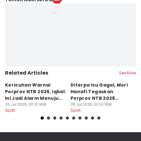
Related Articles
See More
Kericuhan Warnai
Diterpa Isu Gagal, Mori
H
Porprov NTB 2026, Iqbal:
Hanafi Tegaskan
K
Ini Jadi Alarm Menuju
Porprov NTB 2026
P
PON 2028
26 Jul 2026, 00:10 WIB
Sukses Digelar
26 Jul 2026, 00:01 WIB
25
Sport
Sport
Sp