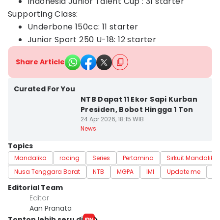
Indonesia Junior Talent Cup : 31 starter
Supporting Class:
Underbone 150cc: 11 starter
Junior Sport 250 U-18: 12 starter
Share Article
Curated For You
NTB Dapat 11 Ekor Sapi Kurban
Presiden, Bobot Hingga 1 Ton
24 Apr 2026, 18:15 WIB
News
Topics
Mandalika
racing
Series
Pertamina
Sirkuit Mandalika
Nusa Tenggara Barat
NTB
MGPA
IMI
Update me
B
Editorial Team
Editor
Aan Pranata
Tonton lebih seru di