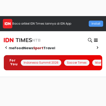
Baca artikel
IDN Times
lainnya di IDN App
Install
NTB
Home
Food
News
Sport
Travel
For
Indonesia Summit 2026
Soccer Times
Iklanin 
You