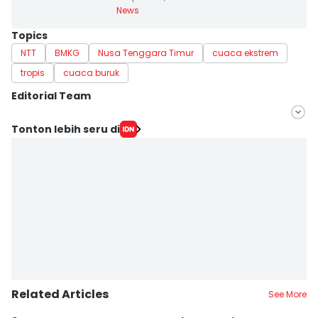
News
Topics
NTT
BMKG
Nusa Tenggara Timur
cuaca ekstrem
tropis
cuaca buruk
Editorial Team
Editor
Tonton lebih seru di
Putra F.D. Bali Mula
Editor
Sri Gunawan Wibisono
Related Articles
See More