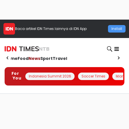
Baca artikel
IDN Times
lainnya di IDN App
Install
NTB
Home
Food
News
Sport
Travel
For
Indonesia Summit 2026
Soccer Times
Iklanin 
You