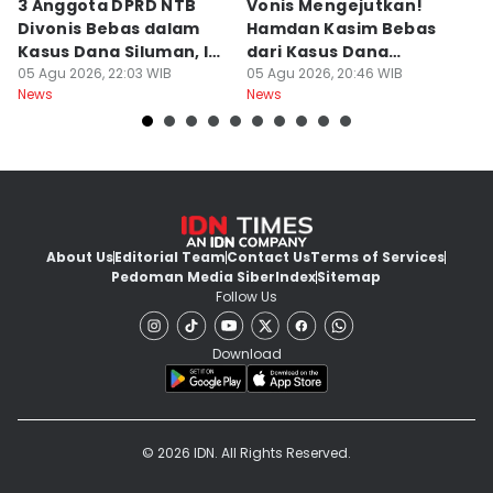
3 Anggota DPRD NTB
Vonis Mengejutkan!
A
Divonis Bebas dalam
Hamdan Kasim Bebas
di
Kasus Dana Siluman, Ini
dari Kasus Dana
D
Respons JPU
05 Agu 2026, 22:03 WIB
Siluman DPRD NTB
05 Agu 2026, 20:46 WIB
K
05
News
News
Ne
About Us
Editorial Team
Contact Us
Terms of Services
Pedoman Media Siber
Index
Sitemap
Follow Us
Download
© 2026 IDN. All Rights Reserved.