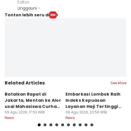
Editor
Linggauni -
Tonton lebih seru di
Related Articles
See More
Batalkan Rapat di
Embarkasi Lombok Raih
9
Jakarta, Mentan ke Alor
Indeks Kepuasan
P
usai Mahasiswa Curhat
Layanan Haji Tertinggi
H
Beras Mahal
09 Agu 2026, 17:53 WIB
Nasional
08 Agu 2026, 20:56 WIB
B
08
News
News
Ne
J