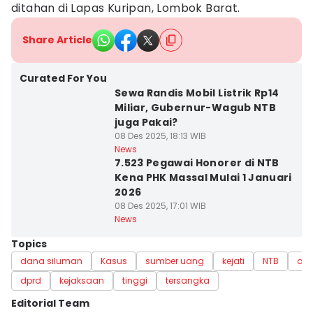
ditahan di Lapas Kuripan, Lombok Barat.
Share Article
Curated For You
Sewa Randis Mobil Listrik Rp14
Miliar, Gubernur-Wagub NTB
juga Pakai?
08 Des 2025, 18:13 WIB
News
7.523 Pegawai Honorer di NTB
Kena PHK Massal Mulai 1 Januari
2026
08 Des 2025, 17:01 WIB
News
Topics
dana siluman
Kasus
sumber uang
kejati
NTB
an
dprd
kejaksaan
tinggi
tersangka
Editorial Team