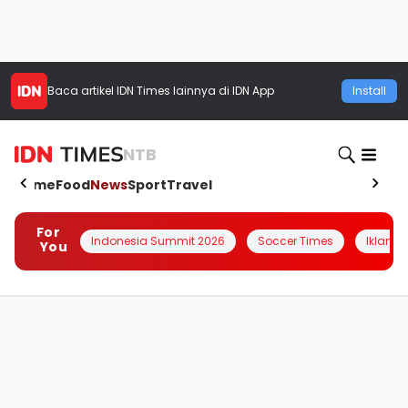
Baca artikel
IDN Times
lainnya di IDN App
Install
NTB
Home
Food
News
Sport
Travel
For
Indonesia Summit 2026
Soccer Times
Iklanin 
You