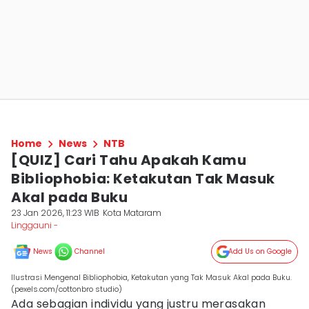
Home
News
NTB
[QUIZ] Cari Tahu Apakah Kamu
Bibliophobia: Ketakutan Tak Masuk
Akal pada Buku
23 Jan 2026, 11:23 WIB
Kota Mataram
Linggauni -
News
Channel
Add Us on Google
Ilustrasi Mengenal Bibliophobia, Ketakutan yang Tak Masuk Akal pada Buku.
(pexels.com/cottonbro studio)
Ada sebagian individu yang justru merasakan