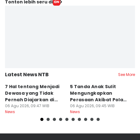
Tonton lebih seru di
Latest News NTB
See More
7 Hal tentang Menjadi
5 Tanda Anak Sulit
3
Dewasa yang Tidak
Mengungkapkan
D
Pernah Diajarkan di
Perasaan Akibat Pola
K
Sekolah
06 Agu 2026, 09:47 WIB
Asuh Orangtua
06 Agu 2026, 09:45 WIB
R
05
News
News
Ne