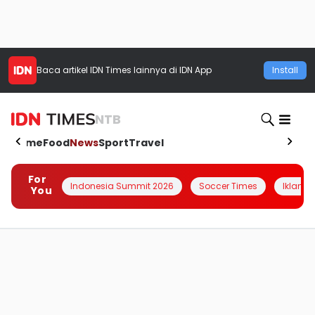
Baca artikel
IDN Times
lainnya di IDN App
Install
NTB
Home
Food
News
Sport
Travel
For
Indonesia Summit 2026
Soccer Times
Iklanin 
You