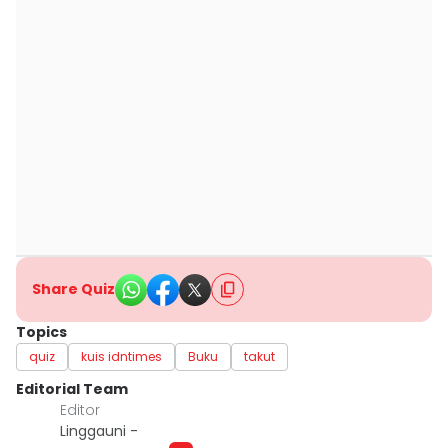
Share Quiz
Topics
quiz
kuis idntimes
Buku
takut
Editorial Team
Editor
Linggauni -