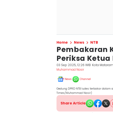
Home
News
NTB
Pembakaran Ka
Periksa Ketu
03 Sep 2025, 12:26 WIB
Kota Matara
Muhammad Nasir
News
Channel
Gedung DPRD NTB ludes terbakar dalam a
Times/Muhammad Nasir)
Share Article