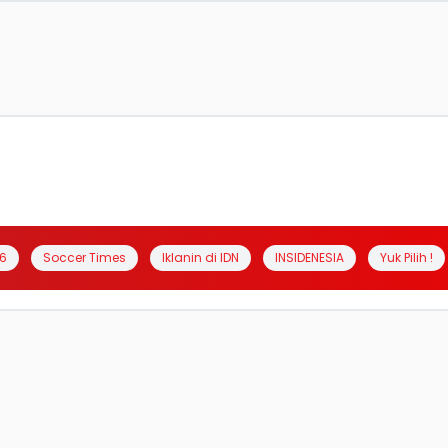
6
Soccer Times
Iklanin di IDN
INSIDENESIA
Yuk Pilih !