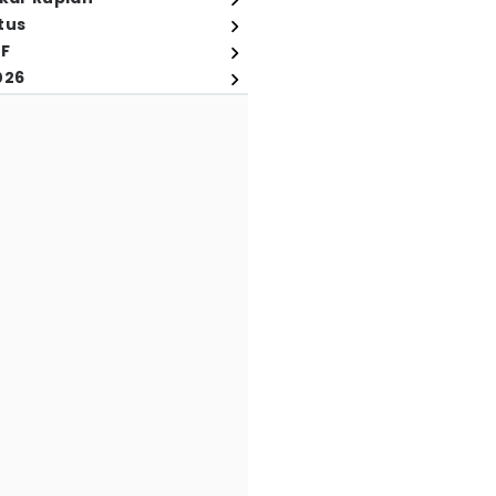
tus
FF
026