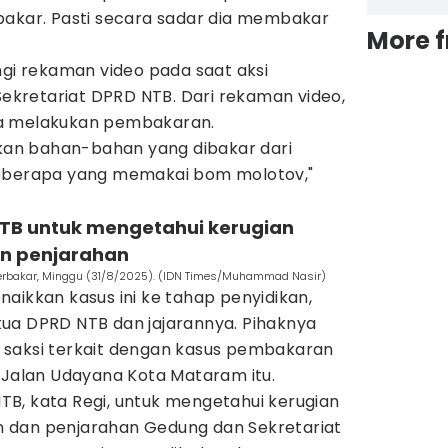
bakar. Pasti secara sadar dia membakar
More 
ngi rekaman video pada saat aksi
kretariat DPRD NTB. Dari rekaman video,
ka melakukan pembakaran.
an bahan-bahan yang dibakar dari
beberapa yang memakai bom molotov,"
NTB untuk mengetahui kerugian
n penjarahan
erbakar, Minggu (31/8/2025). (IDN Times/Muhammad Nasir)
aikkan kasus ini ke tahap penyidikan,
ua DPRD NTB dan jajarannya. Pihaknya
 saksi terkait dengan kasus pembakaran
 Jalan Udayana Kota Mataram itu.
B, kata Regi, untuk mengetahui kerugian
 dan penjarahan Gedung dan Sekretariat