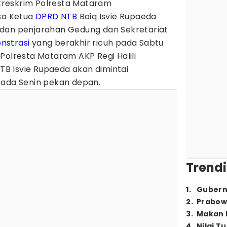
reskrim Polresta Mataram
a Ketua
DPRD
NTB
Baiq Isvie Rupaeda
dan penjarahan Gedung dan Sekretariat
nstrasi
yang berakhir ricuh pada Sabtu
Polresta Mataram AKP Regi Halili
B Isvie Rupaeda akan dimintai
pada Senin pekan depan.
Trendi
1
.
Gubern
2
.
Prabow
3
.
Makan B
4
.
Nilai T