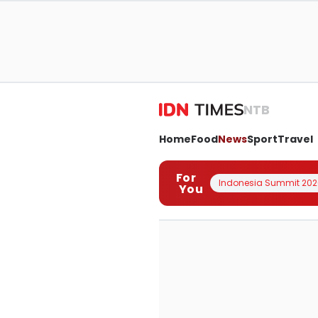
NTB
Home
Food
News
Sport
Travel
For
Indonesia Summit 202
You