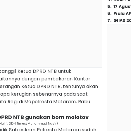
5
.
17 Agus
6
.
Piala A
7
.
GIIAS 2
 panggil Ketua DPRD NTB untuk
aitannya dengan pembakaran Kantor
eterangan Ketua DPRD NTB, tentunya akan
rapa kerugian sebenarnya pada saat
ta Regi di Mapolresta Mataram, Rabu
 DPRD NTB gunakan bom molotov
 Halili. (IDN Times/Muhammad Nasir)
dik Satreskrim Polresta Mataram sudah