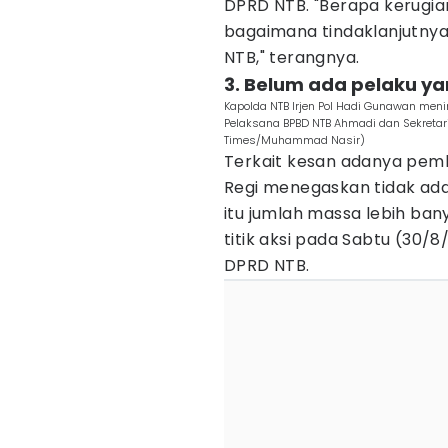
DPRD NTB. "Berapa kerugia
bagaimana tindaklanjutnya.
NTB," terangnya.
3. Belum ada pelaku y
Kapolda NTB Irjen Pol Hadi Gunawan men
Pelaksana BPBD NTB Ahmadi dan Sekretar
Times/Muhammad Nasir)
Terkait kesan adanya pem
Regi menegaskan tidak ad
itu jumlah massa lebih ban
titik aksi pada Sabtu (30/
DPRD NTB.