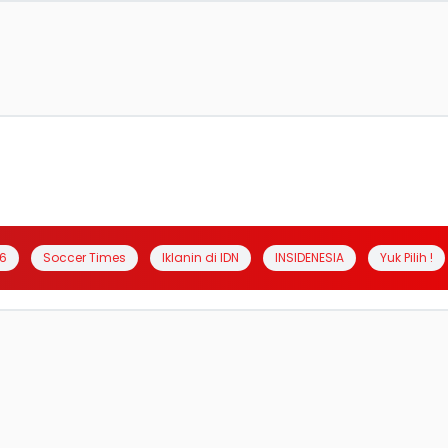
6
Soccer Times
Iklanin di IDN
INSIDENESIA
Yuk Pilih !