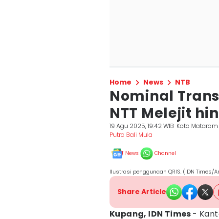
Home
News
NTB
Nominal Trans
NTT Melejit hi
19 Agu 2025, 19:42 WIB
Kota Mataram
Putra Bali Mula
News
Channel
Ilustrasi penggunaan QRIS. (IDN Times/
Share Article
Kupang, IDN Times
- Kant