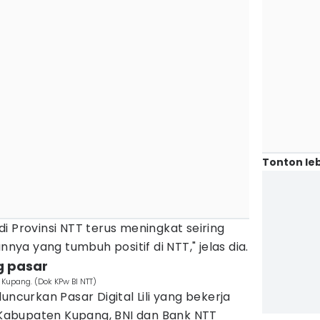
Tonton leb
i Provinsi NTT terus meningkat seiring
a yang tumbuh positif di NTT," jelas dia.
g pasar
n Kupang. (Dok KPw BI NTT)
uncurkan Pasar Digital Lili yang bekerja
abupaten Kupang, BNI dan Bank NTT