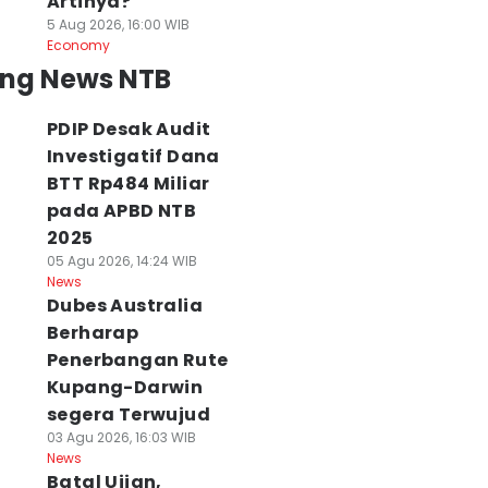
Artinya?
5 Aug 2026, 16:00 WIB
Economy
ing News NTB
PDIP Desak Audit
Investigatif Dana
BTT Rp484 Miliar
pada APBD NTB
2025
05 Agu 2026, 14:24 WIB
News
Dubes Australia
Berharap
Penerbangan Rute
ntrean BBM
Jenazah
Batal Ujian,
Kupang-Darwin
engular di
Mahasiswa Unas
Mahasiswi di
segera Terwujud
ombok Timur,
Tertinggal di
Kupang Depresi
03 Agu 2026, 16:03 WIB
lisi Dalami
Bandara Kupang,
hingga masuk
News
enyebab
Lion Air Buka
Rumah Sakit
Batal Ujian,
elangkaan
Suara
05 Agu 2026, 15:21 WIB