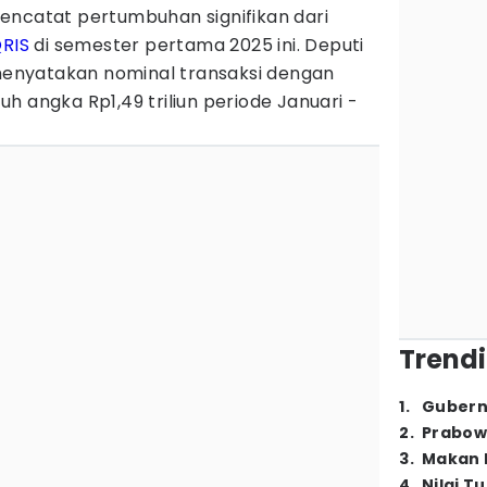
encatat pertumbuhan signifikan dari
RIS
di semester pertama 2025 ini. Deputi
 menyatakan nominal transaksi dengan
h angka Rp1,49 triliun periode Januari -
Trendi
1
.
Gubern
2
.
Prabow
3
.
Makan B
4
.
Nilai T