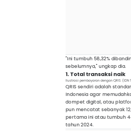
"Ini tumbuh 58,32% dibandi
sebelumnya," ungkap dia.
1. Total transaksi naik
Ilustrasi pembayaran dengan QRIS. (IDN 
QRIS sendiri adalah stand
Indonesia agar memudah
dompet digital, atau plat
pun mencatat sebanyak 12,6
pertama ini atau tumbuh 
tahun 2024.