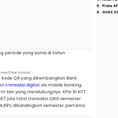
5
.
Piala A
6
.
GIIAS 2
ng periode yang sama di tahun
Times/Cokie Sutrisno)
ar kode QR yang dikembangkan Bank
kan
transaksi digital
via mobile banking,
form lain yang mendukungnya. KPw BI NTT
7 juta total transaksi QRIS semester
44,69% dibandingkan semester pertama