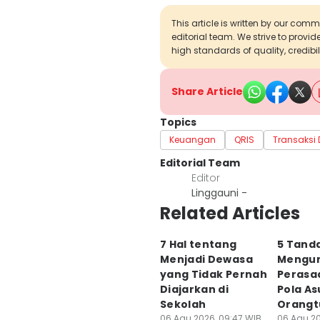
This article is written by our com
editorial team. We strive to provi
high standards of quality, credibil
Share Article
Topics
Keuangan
QRIS
Transaksi D
Editorial Team
Editor
Linggauni -
Related Articles
7 Hal tentang
5 Tanda
Menjadi Dewasa
Mengu
yang Tidak Pernah
Perasa
Diajarkan di
Pola As
Sekolah
Orangt
06 Agu 2026, 09:47 WIB
06 Agu 20