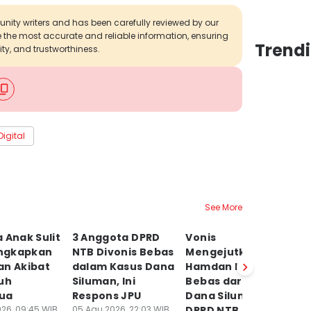
munity writers and has been carefully reviewed by our
de the most accurate and reliable information, ensuring
Trend
ity, and trustworthiness.
igital
See More
 Anak Sulit
3 Anggota DPRD
Vonis
A
ngkapkan
NTB Divonis Bebas
Mengejutkan!
M
an Akibat
dalam Kasus Dana
Hamdan Kasim
L
uh
Siluman, Ini
Bebas dari Kasus
Po
ua
Respons JPU
Dana Siluman
P
26, 09:45 WIB
05 Agu 2026, 22:03 WIB
DPRD NTB
K