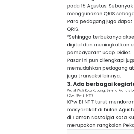
pada 15 Agustus. Sebanyak 
menggunakan QRIS sebagai 
Para pedagang juga dapat 
QRIS.
“Sehingga terbukanya aks
digital dan meningkatkan ef
pembayaran” ucap Didiet.
Pasar ini pun dilengkapi ju
memudahkan pedagang atau
juga transaksi lainnya.
3. Ada berbagai kegiat
Wakil Wali Kota Kupang, Serena Francis b
(Dok KPw BI NTT)
KPw BI NTT turut mendorong
masyarakat di bulan Agustu
di Taman Nostalgia Kota Ku
merupakan rangkaian Pekan