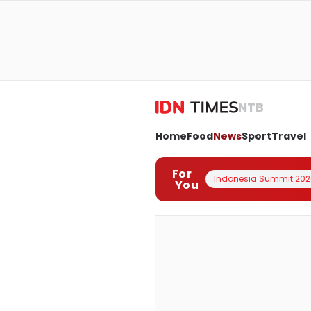
NTB
Home
Food
News
Sport
Travel
For
Indonesia Summit 202
You