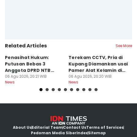
Related Articles
See More
Penasihat Hukum:
Terekam CCTV, Pria di
K
Putusan Bebas 3
Kupang Diamankan usai
B
Anggota DPRD NTB
Pamer Alat Kelamin di
A
Bersifat Final
06 Agu 2026, 20:21 WIB
Kios
06 Agu 2026, 20:20 WIB
06
News
News
Ne
About Us
Editorial Team
Contact Us
Terms of Services
Pedoman Media Siber
Index
Sitemap