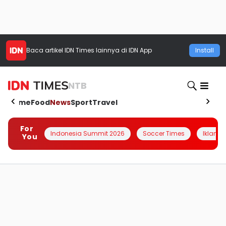
Baca artikel
IDN Times
lainnya di IDN App
Install
NTB
Home
Food
News
Sport
Travel
For
Indonesia Summit 2026
Soccer Times
Iklanin 
You