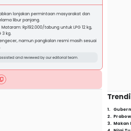
babkan lonjakan permintaan masyarakat dan
lama libur panjang.
ta Mataram: Rp192.000/tabung untuk LPG 12 kg,
 3 kg.
 pengecer, namun pangkalan resmi masih sesuai
.
ssisted and reviewed by our editorial team.
Trendi
1
.
Gubern
2
.
Prabow
3
.
Makan B
4
.
Nilai T