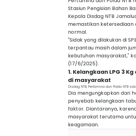
Pertamina dan Polda NTB m
Stasiun Pengisian Bahan Baka
Kepala Disdag NTB Jamalud
memastikan ketersediaan da
normal.
"Sidak yang dilakukan di 
terpantau masih dalam j
kebutuhan masyarakat," ka
(17/6/2025).
1. Kelangkaan LPG 3 Kg
di masyarakat
Disdag NTB, Pertamina dan Polda NTB sida
Dia mengungkapkan dari ha
penyebab kelangkaan tabu
faktor. Diantaranya, karen
masyarakat terutama untu
keagamaan.