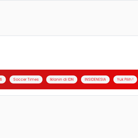
6
Soccer Times
Iklanin di IDN
INSIDENESIA
Yuk Pilih !