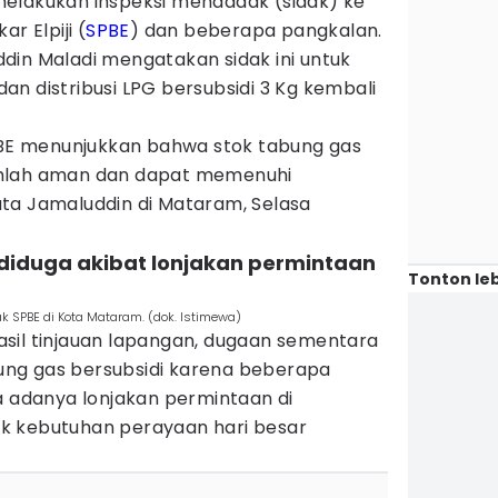
elakukan inspeksi mendadak (sidak) ke
r Elpiji (
SPBE
) dan beberapa pangkalan.
din Maladi mengatakan sidak ini untuk
n distribusi LPG bersubsidi 3 Kg kembali
SPBE menunjukkan bahwa stok tabung gas
umlah aman dan dapat memenuhi
ta Jamaluddin di Mataram, Selasa
 diduga akibat lonjakan permintaan
Tonton leb
k SPBE di Kota Mataram. (dok. Istimewa)
sil tinjauan lapangan, dugaan sementara
ng gas bersubsidi karena beberapa
a adanya lonjakan permintaan di
k kebutuhan perayaan hari besar