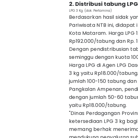
2. Distribusi tabung LP
LPG 3 Kg. (dok. Pertamina)
Berdasarkan hasil sidak ya
Pariwisata NTB ini, didapat
Kota Mataram. Harga LPG 1
Rp192.000/tabung dan Rp. 1
Dengan pendistribusian tab
seminggu dengan kuota 100
Harga LPG di Agen LPG Da
3 kg yaitu Rp18.000/tabung
jumlah 100-150 tabung dan
Pangkalan Ampenan, pendis
dengan jumlah 50-60 tabu
yaitu Rp18.000/tabung.
"Dinas Perdagangan Provi
ketersediaan LPG 3 kg bag
memang berhak menerima 
mendukung penyaluran subs