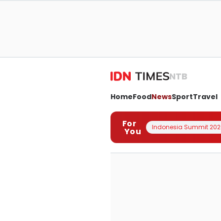
NTB
Home
Food
News
Sport
Travel
For
Indonesia Summit 202
You