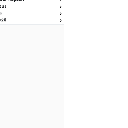
tus
FF
026