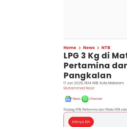
Home
News
NTB
LPG 3 Kg di M
Pertamina dan
Pangkalan
17 Jun 2025, 18:14 WIB
Kota Mataram
Muhammad Nasir
News
Channel
Disdag NTB, Pertamina dan Polda NTB sid
Intinya Sih