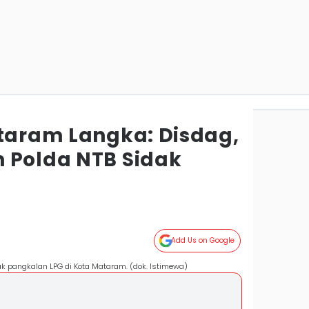
ataram Langka: Disdag,
 Polda NTB Sidak
Add Us on Google
ak pangkalan LPG di Kota Mataram. (dok. Istimewa)