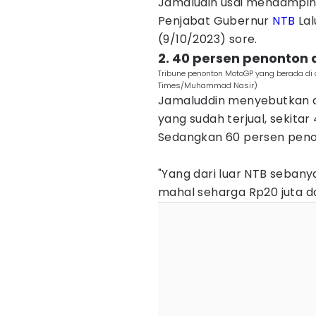
Jamaludin usai mendampin
Penjabat Gubernur
NTB
Lal
(9/10/2023) sore.
2. 40 persen penonton d
Tribune penonton MotoGP yang berada di
Times/Muhammad Nasir)
Jamaluddin menyebutkan d
yang sudah terjual, sekitar
Sedangkan 60 persen penon
"Yang dari luar NTB sebany
mahal seharga Rp20 juta da