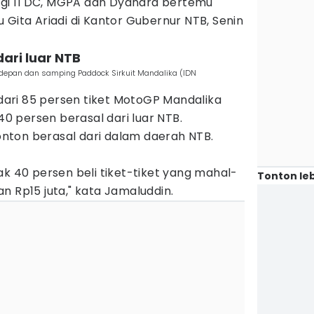
gi ITDC, MGPA dan Dyandra bertemu
u Gita Ariadi di Kantor Gubernur NTB, Senin
ari luar NTB
 depan dan samping Paddock Sirkuit Mandalika (IDN
ari 85 persen tiket MotoGP Mandalika
 40 persen berasal dari luar NTB.
ton berasal dari dalam daerah NTB.
ak 40 persen beli tiket-tiket yang mahal-
Tonton leb
n Rp15 juta," kata Jamaluddin.