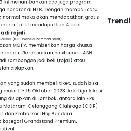
TB ini menambahkan ada juga program
ga honorer di NTB. Dengan membeli satu
a normal maka akan mendapatkan gratis
Trend
honorer total mendapatkan 4 tiket.
di rojali
n Maladi. (IDN Times/Muhammad Nasir)
lasan MGPA memberikan harga khusus
honorer. Berdasarkan hasil survei, ASN
di rombongan jadi beli (rojali) atau
lah disiapkan.
on yang sudah membeli tiket, sudah bisa
ulai 11 - 15 Oktober 2023. Ada tiga lokasi
g disiapkan di Lombok, antara lain Eks
ta Mataram, Gelanggang Olahraga (GOR)
t dan Embarkasi Haji Bandara
k kategori Grandstand Premium,
stival.