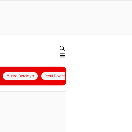
#LokalBerdaya
Profil Dokter
Quiz
Join Community