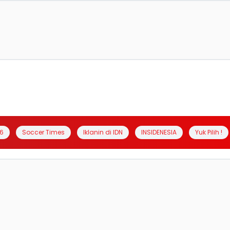
6
Soccer Times
Iklanin di IDN
INSIDENESIA
Yuk Pilih !