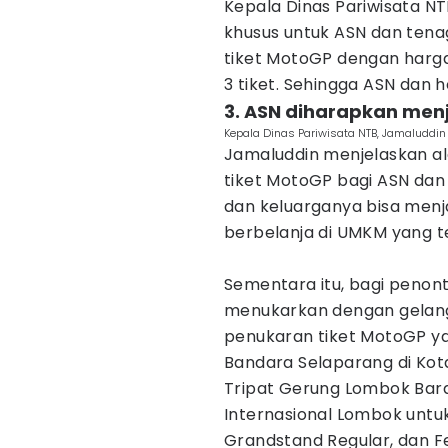
Kepala Dinas Pariwisata N
khusus untuk ASN dan tena
tiket MotoGP dengan harg
3 tiket. Sehingga ASN dan 
3. ASN diharapkan menja
Kepala Dinas Pariwisata NTB, Jamaluddi
Jamaluddin menjelaskan a
tiket MotoGP bagi ASN dan 
dan keluarganya bisa menja
berbelanja di UMKM yang te
Sementara itu, bagi penont
menukarkan dengan gelang m
penukaran tiket MotoGP yan
Bandara Selaparang di Ko
Tripat Gerung Lombok Bara
Internasional Lombok untu
Grandstand Regular, dan Fe