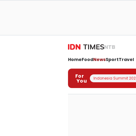
NTB
Home
Food
News
Sport
Travel
For
Indonesia Summit 202
You