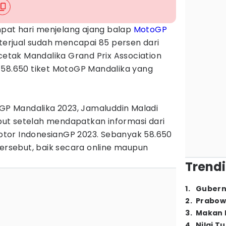
pat hari menjelang ajang balap
MotoGP
terjual sudah mencapai 85 persen dari
icetak Mandalika Grand Prix Association
 58.650 tiket MotoGP Mandalika yang
 Mandalika 2023, Jamaluddin Maladi
ut setelah mendapatkan informasi dari
tor IndonesianGP 2023. Sebanyak 58.650
tersebut, baik secara online maupun
Trendi
1
.
Gubern
2
.
Prabow
3
.
Makan B
4
.
Nilai T