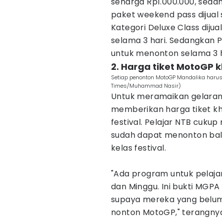
seharga Rp1.000.000, seda
paket weekend pass dijual
Kategori Deluxe Class diju
selama 3 hari. Sedangkan P
untuk menonton selama 3 h
2. Harga tiket MotoGP 
Setiap penonton MotoGP Mandalika harus
Times/Muhammad Nasir)
Untuk meramaikan gelaran
memberikan harga tiket khu
festival. Pelajar NTB cuk
sudah dapat menonton bal
kelas festival.
"Ada program untuk pelaja
dan Minggu. Ini bukti MGP
supaya mereka yang belum
nonton MotoGP," terangny