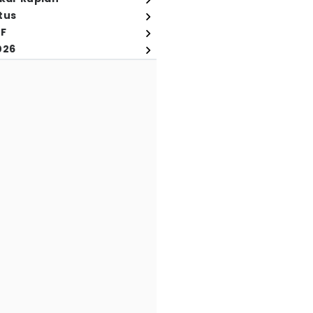
tus
FF
026