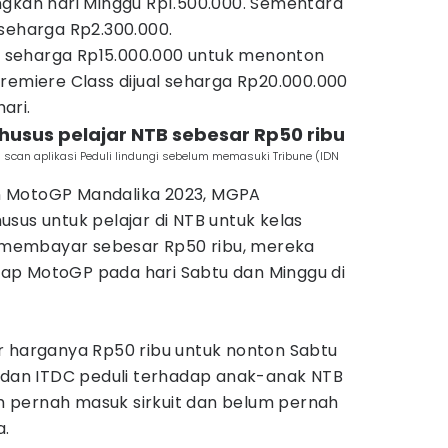
ngkan hari Minggu Rp1.500.000. Sementara
 seharga Rp2.300.000.
al seharga Rp15.000.000 untuk menonton
remiere Class dijual seharga Rp20.000.000
ari.
khusus pelajar NTB sebesar Rp50 ribu
 scan aplikasi Peduli lindungi sebelum memasuki Tribune (IDN
 MotoGP Mandalika 2023, MGPA
sus untuk pelajar di NTB untuk kelas
up membayar sebesar Rp50 ribu, mereka
ap MotoGP pada hari Sabtu dan Minggu di
r harganya Rp50 ribu untuk nonton Sabtu
A dan ITDC peduli terhadap anak-anak NTB
 pernah masuk sirkuit dan belum pernah
a.