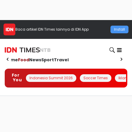
Baca artikel
IDN Times
lainnya di IDN App
Install
NTB
Home
Food
News
Sport
Travel
For
Indonesia Summit 2026
Soccer Times
Iklanin 
You