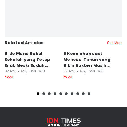
Related Articles
See More
6 Ide Menu Bekal
5 Kesalahan saat
[
Sekolah yang Tetap
Mencuci Timun yang
T
Enak Meski Sudah
Bikin Bakteri Masih
B
Dingin
02 Agu 2026, 09:00 WIB
Nempel
02 Agu 2026, 06:00 WIB
Ja
19
Food
Food
Fo