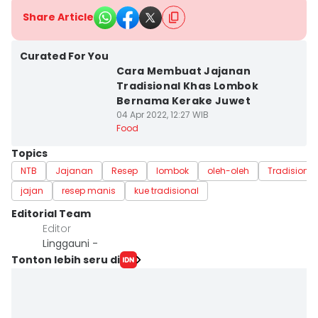
Share Article
Curated For You
Cara Membuat Jajanan
Tradisional Khas Lombok
Bernama Kerake Juwet
04 Apr 2022, 12:27 WIB
Food
Topics
NTB
Jajanan
Resep
lombok
oleh-oleh
Tradisional
jajan
resep manis
kue tradisional
Editorial Team
Editor
Linggauni -
Tonton lebih seru di