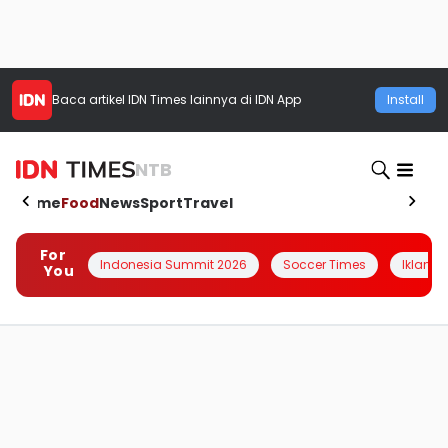
Baca artikel
IDN Times
lainnya di IDN App
Install
NTB
Home
Food
News
Sport
Travel
For
Indonesia Summit 2026
Soccer Times
Iklanin 
You