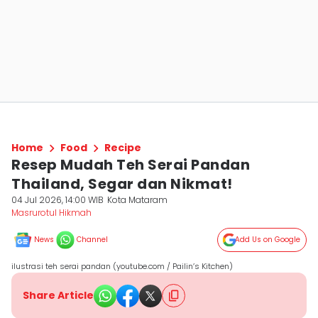
Home
Food
Recipe
Resep Mudah Teh Serai Pandan
Thailand, Segar dan Nikmat!
04 Jul 2026, 14:00 WIB
Kota Mataram
Masrurotul Hikmah
News
Channel
Add Us on Google
ilustrasi teh serai pandan (youtube.com / Pailin’s Kitchen)
Share Article