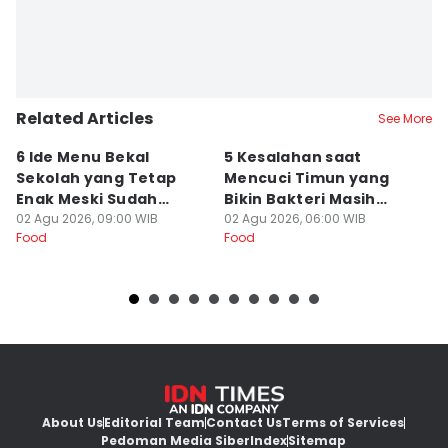
Related Articles
See More
6 Ide Menu Bekal
5 Kesalahan saat
[
Sekolah yang Tetap
Mencuci Timun yang
T
Enak Meski Sudah
Bikin Bakteri Masih
B
Dingin
02 Agu 2026, 09:00 WIB
Nempel
02 Agu 2026, 06:00 WIB
Ja
19
Food
Food
Fo
About Us
Editorial Team
Contact Us
Terms of Services
Pedoman Media Siber
Index
Sitemap