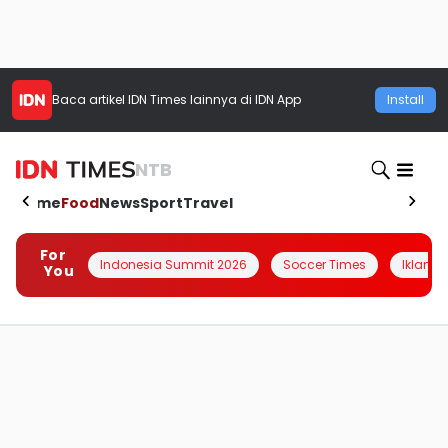
Baca artikel
IDN Times
lainnya di IDN App
Install
NTB
Home
Food
News
Sport
Travel
For
Indonesia Summit 2026
Soccer Times
Iklanin 
You