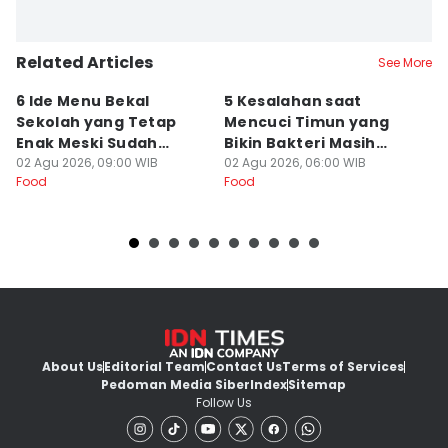
Related Articles
See More
6 Ide Menu Bekal
5 Kesalahan saat
[
Sekolah yang Tetap
Mencuci Timun yang
T
Enak Meski Sudah
Bikin Bakteri Masih
B
Dingin
02 Agu 2026, 09:00 WIB
Nempel
02 Agu 2026, 06:00 WIB
Ja
19
Food
Food
Fo
About Us
Editorial Team
Contact Us
Terms of Services
Pedoman Media Siber
Index
Sitemap
Follow Us