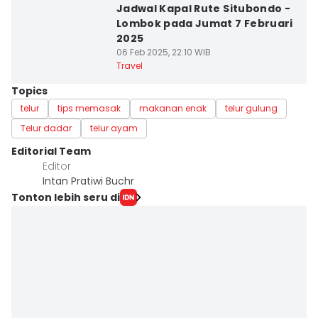
Jadwal Kapal Rute Situbondo -
Lombok pada Jumat 7 Februari
2025
06 Feb 2025, 22:10 WIB
Travel
Topics
telur
tips memasak
makanan enak
telur gulung
Telur dadar
telur ayam
Editorial Team
Editor
Intan Pratiwi Buchr
Tonton lebih seru di