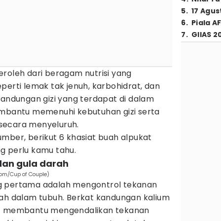
5
.
17 Agus
6
.
Piala A
7
.
GIIAS 2
roleh dari beragam nutrisi yang
perti lemak tak jenuh, karbohidrat, dan
kandungan gizi yang terdapat di dalam
embantu memenuhi kebutuhan gizi serta
secara menyeluruh.
mber, berikut 6 khasiat buah alpukat
g perlu kamu tahu.
dan gula darah
com/Cup of Couple)
g pertama adalah mengontrol tekanan
rah dalam tubuh. Berkat kandungan kalium
at membantu mengendalikan tekanan