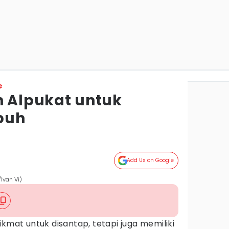
e
h Alpukat untuk
buh
Add Us on Google
Ivan Vi)
ikmat untuk disantap, tetapi juga memiliki