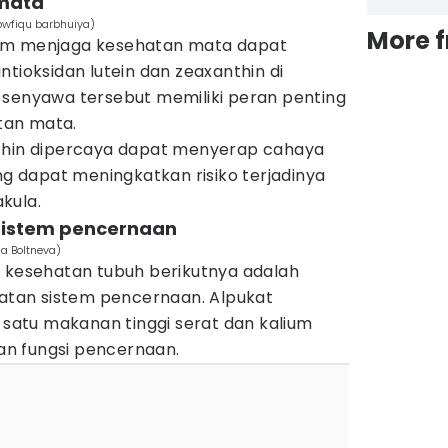
 mata
owfiqu barbhuiya)
More 
am menjaga kesehatan mata dapat
ntioksidan lutein dan zeaxanthin di
 senyawa tersebut memiliki peran penting
tan mata.
nthin dipercaya dapat menyerap cahaya
ang dapat meningkatkan risiko terjadinya
kula.
sistem pencernaan
ia Boltneva)
k kesehatan tubuh berikutnya adalah
tan sistem pencernaan. Alpukat
atu makanan tinggi serat dan kalium
n fungsi pencernaan.