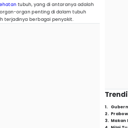
ehatan
tubuh, yang di antaranya adalah
organ-organ penting di dalam tubuh
terjadinya berbagai penyakit.
Trendi
1
.
Gubern
2
.
Prabow
3
.
Makan B
4
.
Nilai T