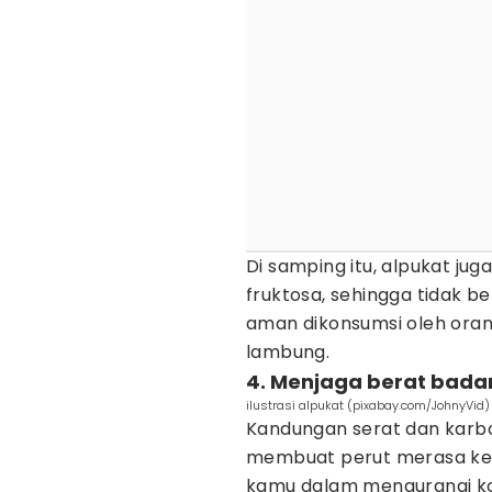
Di samping itu, alpukat j
fruktosa, sehingga tidak 
aman dikonsumsi oleh ora
lambung.
4. Menjaga berat badan
ilustrasi alpukat (pixabay.com/JohnyVid)
Kandungan serat dan karbo
membuat perut merasa ken
kamu dalam mengurangi ko