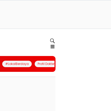
#LokalBerdaya
Profil Dokter
Quiz
Join Community