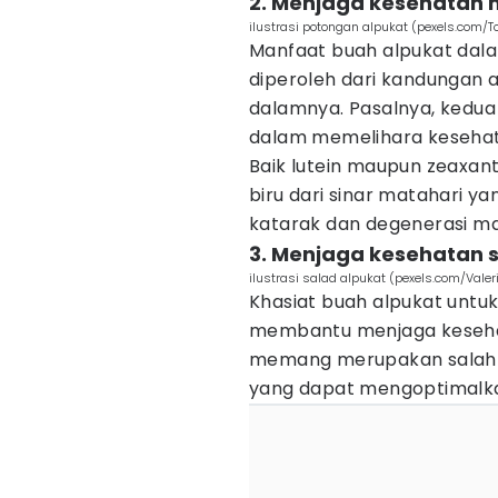
2. Menjaga kesehatan
ilustrasi potongan alpukat (pexels.com/T
Manfaat buah alpukat dal
diperoleh dari kandungan a
dalamnya. Pasalnya, kedua
dalam memelihara keseha
Baik lutein maupun zeaxa
biru dari sinar matahari y
katarak dan degenerasi ma
3. Menjaga kesehatan 
ilustrasi salad alpukat (pexels.com/Valer
Khasiat buah alpukat untu
membantu menjaga keseha
memang merupakan salah s
yang dapat mengoptimalka