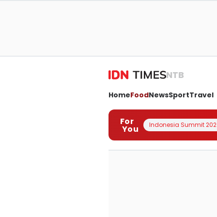
NTB
Home
Food
News
Sport
Travel
For
Indonesia Summit 202
You