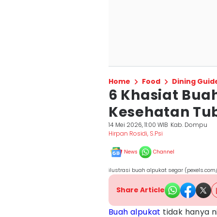
Home
Food
Dining Guid
6 Khasiat Bua
Kesehatan Tu
14 Mei 2026, 11:00 WIB
Kab. Dompu
Hirpan Rosidi, S.Psi
News
Channel
ilustrasi buah alpukat segar (pexels.com/
Share Article
Buah
alpukat
tidak hanya n