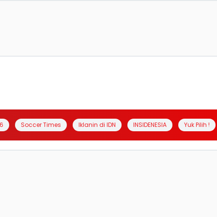
6
Soccer Times
Iklanin di IDN
INSIDENESIA
Yuk Pilih !