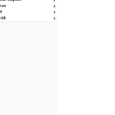
tus
FF
026