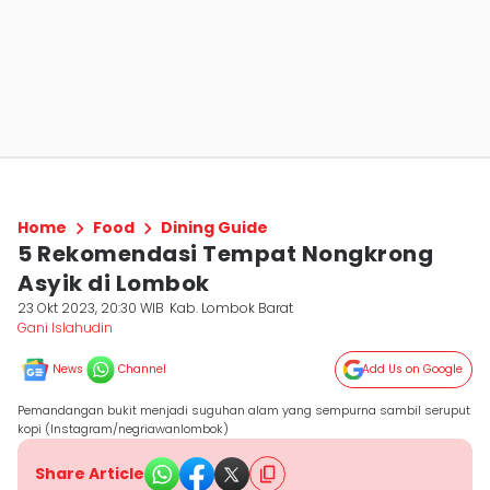
Home
Food
Dining Guide
5 Rekomendasi Tempat Nongkrong
Asyik di Lombok
23 Okt 2023, 20:30 WIB
Kab. Lombok Barat
Gani Islahudin
News
Channel
Add Us on Google
Pemandangan bukit menjadi suguhan alam yang sempurna sambil seruput
kopi (Instagram/negriawanlombok)
Share Article