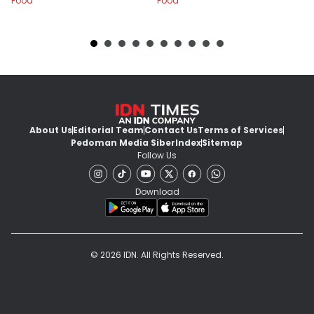
Food
Food
Fo
About Us
Editorial Team
Contact Us
Terms of Services
Pedoman Media Siber
Index
Sitemap
Follow Us
Download
© 2026 IDN. All Rights Reserved.