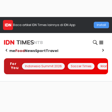
Baca artikel
IDN Times
lainnya di IDN App
Install
NTB
Home
Food
News
Sport
Travel
For
Indonesia Summit 2026
Soccer Times
Iklanin 
You