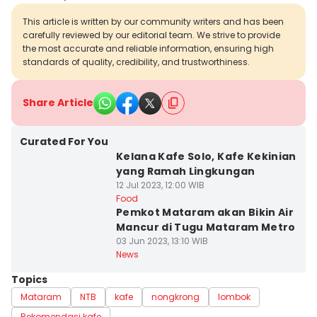
This article is written by our community writers and has been
carefully reviewed by our editorial team. We strive to provide
the most accurate and reliable information, ensuring high
standards of quality, credibility, and trustworthiness.
Share Article
Curated For You
Kelana Kafe Solo, Kafe Kekinian
yang Ramah Lingkungan
12 Jul 2023, 12:00 WIB
Food
Pemkot Mataram akan Bikin Air
Mancur di Tugu Mataram Metro
03 Jun 2023, 13:10 WIB
News
Topics
Mataram
NTB
kafe
nongkrong
lombok
Rekomendasi kafe