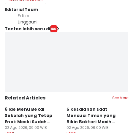
Editorial Team
Editor
Linggauni -
Tonton lebih seru di
Related Articles
See More
6 Ide Menu Bekal
5 Kesalahan saat
[
Sekolah yang Tetap
Mencuci Timun yang
T
Enak Meski Sudah
Bikin Bakteri Masih
B
Dingin
02 Agu 2026, 09:00 WIB
Nempel
02 Agu 2026, 06:00 WIB
Ja
19