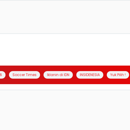
6
Soccer Times
Iklanin di IDN
INSIDENESIA
Yuk Pilih !