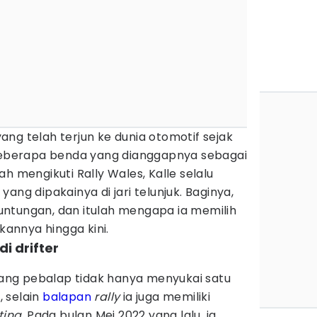
ng telah terjun ke dunia otomotif sejak
 beberapa benda yang dianggapnya sebagai
h mengikuti Rally Wales, Kalle selalu
ang dipakainya di jari telunjuk. Baginya,
ntungan, dan itulah mengapa ia memilih
annya hingga kini.
i drifter
orang pebalap tidak hanya menyukai satu
, selain
balapan
rally
ia juga memiliki
fting
. Pada bulan Mei 2022 yang lalu, ia