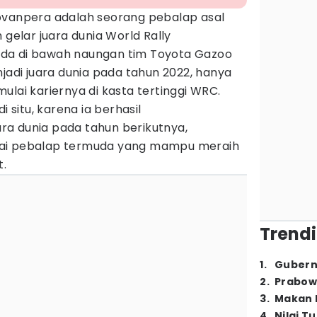
ovanpera adalah seorang pebalap asal
 gelar juara dunia World Rally
da di bawah naungan tim Toyota Gazoo
njadi juara dunia pada tahun 2022, hanya
ulai kariernya di kasta tertinggi WRC.
i situ, karena ia berhasil
a dunia pada tahun berikutnya,
gai pebalap termuda yang mampu meraih
t.
Trendi
1
.
Gubern
2
.
Prabow
3
.
Makan B
4
.
Nilai T