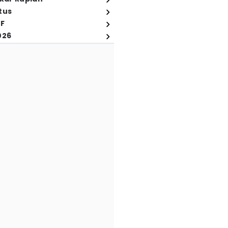
tus
FF
026