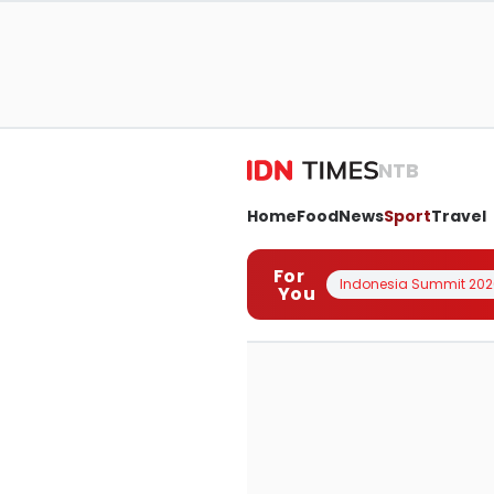
NTB
Home
Food
News
Sport
Travel
For
Indonesia Summit 202
You