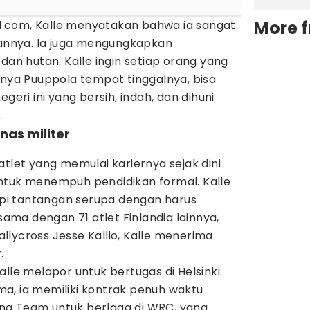
More 
.com, Kalle menyatakan bahwa ia sangat
nnya. Ia juga mengungkapkan
dan hutan. Kalle ingin setiap orang yang
snya Puuppola tempat tinggalnya, bisa
geri ini yang bersih, indah, dan dihuni
.
nas militer
atlet yang memulai kariernya sejak dini
ntuk menempuh pendidikan formal. Kalle
i tantangan serupa dengan harus
rsama dengan 71 atlet Finlandia lainnya,
lycross Jesse Kallio, Kalle menerima
.
lle melapor untuk bertugas di Helsinki.
a, ia memiliki kontrak penuh waktu
ng Team untuk berlaga di WRC, yang