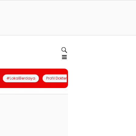
#LokalBerdaya
Profil Dokter
Quiz
Join Community