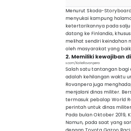
Menurut Skoda-Storyboard
menyukai kampung halama
ketertarikannya pada salju 
datang ke Finlandia, khusu
melihat sendiri keindahan ne
oleh masyarakat yang baik
2. Memiliki kewajiban di
x.com/KalleRovanpera
Salah satu tantangan bagi 
adalah kehilangan waktu u
Rovanpera juga menghadap
menjalani dinas militer. Be
termasuk pebalap World Ral
perintah untuk dinas militer
Pada bulan Oktober 2019, Ka
Namun, pada saat yang sam
dengan Toyota Gazoo Raci