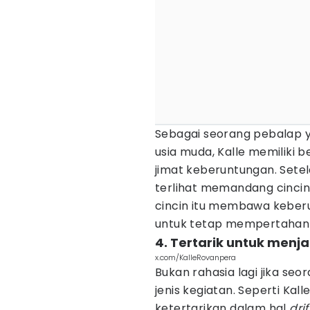
Sebagai seorang pebalap ya
usia muda, Kalle memiliki
jimat keberuntungan. Setela
terlihat memandang cincin y
cincin itu membawa keberu
untuk tetap mempertahank
4. Tertarik untuk menjad
x.com/KalleRovanpera
Bukan rahasia lagi jika se
jenis kegiatan. Seperti Kalle
ketertarikan dalam hal
dri